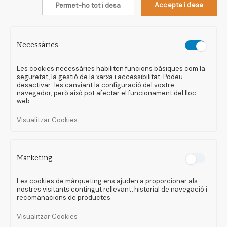
Accepta i desa
Permet-ho tot i desa
Necessàries
Les cookies necessàries habiliten funcions bàsiques com la
seguretat, la gestió de la xarxa i accessibilitat. Podeu
desactivar-les canviant la configuració del vostre
navegador, però això pot afectar el funcionament del lloc
web.
Visualitzar Cookies
Marketing
Les cookies de màrqueting ens ajuden a proporcionar als
nostres visitants contingut rellevant, historial de navegació i
recomanacions de productes.
Visualitzar Cookies