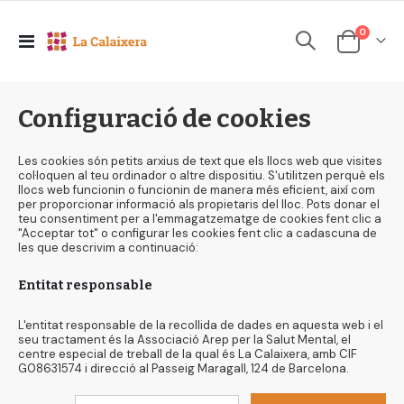
elements
0
Toggle
Cesta
Nav
Configuració de cookies
Les cookies són petits arxius de text que els llocs web que visites
col·loquen al teu ordinador o altre dispositiu. S'utilitzen perquè els
llocs web funcionin o funcionin de manera més eficient, així com
per proporcionar informació als propietaris del lloc. Pots donar el
teu consentiment per a l'emmagatzematge de cookies fent clic a
"Acceptar tot" o configurar les cookies fent clic a cadascuna de
les que descrivim a continuació:
Entitat responsable
L'entitat responsable de la recollida de dades en aquesta web i el
seu tractament és la Associació Arep per la Salut Mental, el
centre especial de treball de la qual és La Calaixera, amb CIF
G08631574 i direcció al Passeig Maragall, 124 de Barcelona.