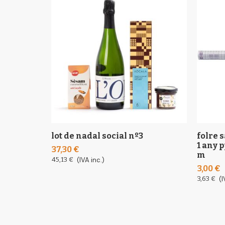
lot de nadal social nº3
folre 
1 any p
37,30 €
m
45,13 €
(IVA inc.)
3,00 €
3,63 €
(I