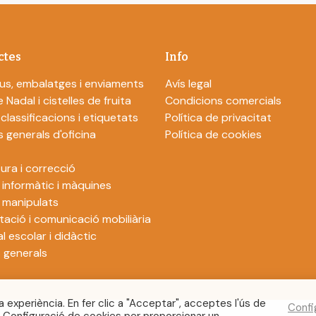
ctes
Info
us, embalatges i enviaments
Avís legal
 Nadal i cistelles de fruita
Condicions comercials
 classificacions i etiquetats
Política de privacitat
s generals d'oficina
Política de cookies
ura i correcció
 informàtic i màquines
i manipulats
tació i comunicació mobiliària
l escolar i didàctic
s generals
a experiència. En fer clic a "Acceptar", acceptes l'ús de
Confi