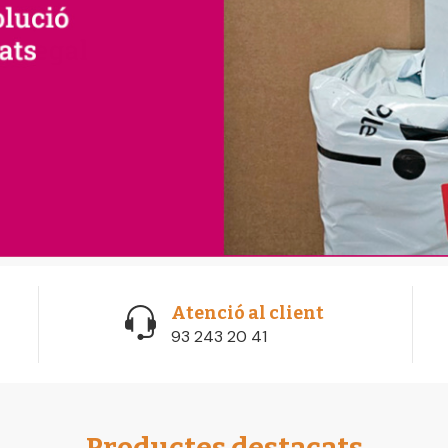
Atenció al client
93 243 20 41
Productes destacats