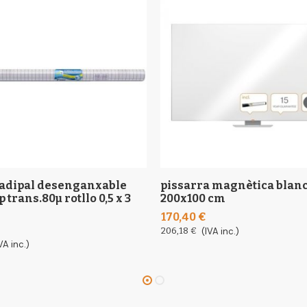
sadipal desenganxable
pissarra magnètica blan
p trans.80µ rotllo 0,5 x 3
200x100 cm
170,40 €
206,18 €
(IVA inc.)
VA inc.)