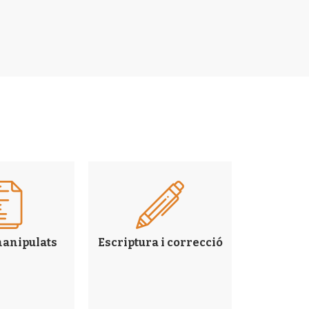
manipulats
Escriptura i correcció
Entorn i
mà