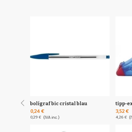
bolígraf bic cristal blau
tipp-ex
0,24 €
3,52 €
0,29 €
(IVA inc.)
4,26 €
(