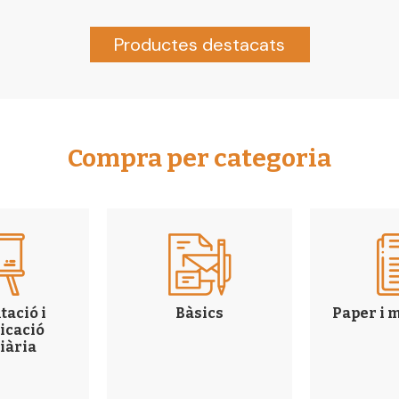
Productes destacats
Compra per categoria
tació i
Bàsics
Paper i 
icació
iària