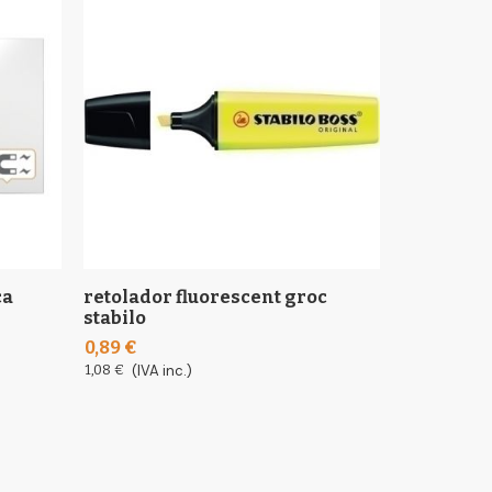
ca
retolador fluorescent groc
stabilo
0,89 €
1,08 €
(IVA inc.)