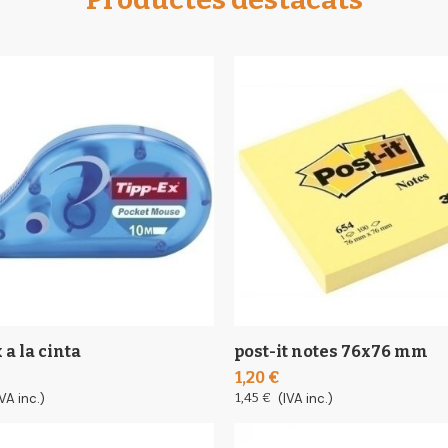
 a la cinta
post-it notes 76x76 mm
1,20 €
IVA inc.)
1,45 €
(IVA inc.)