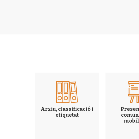
enerals
Arxiu, classificació i
Presen
etiquetat
comun
mobil