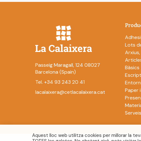
Produ
Adhesi
Lots de
Arxius,
Article
Passeig Maragall, 124 08027
Bàsics
Barcelona (Spain)
Escript
Tel. +34 93 243 20 41
Entorn
Paper 
lacalaixera@cetlacalaixera.cat
Presen
Materia
Servei
Aquest lloc web utilitza cookies per millorar la tev