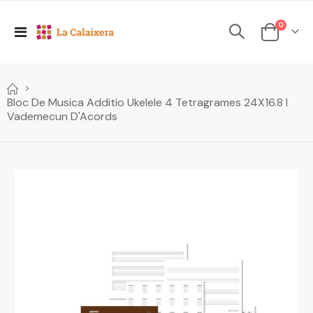
elements
0
Toggle
Cesta
Nav
Bloc De Musica Additio Ukelele 4 Tetragrames 24X16.8 I
Vademecun D'Acords
Skip
to
the
end
of
the
images
gallery