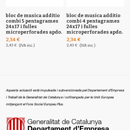
bloc de musica additio
bloc de musica additio
b
combi 5 pentagrames
combi 4 pentagrames
2
24x17 i fulles
24x17 i fulles
0
microperforades apdo.
microperforades apdo.
0
2,34 €
2,34 €
2,43 €
(IVA inc.)
2,43 €
(IVA inc.)
Aquesta actuació està impulsada i subvencionada pel Departament d’Empresa
i Treball de la Generalitat de Catalunya i cofinançada per la Unió Europea
mitjançant el Fons Social Europeu Plus.