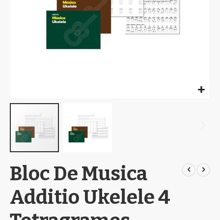
Skip
Bloc De Musica
to
the
beginning
Additio Ukelele 4
of
the
images