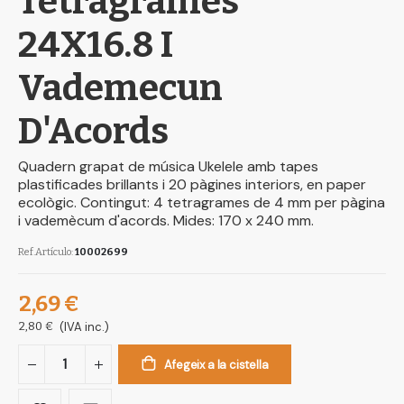
Tetragrames
gallery
24X16.8 I
Vademecun
D'Acords
Quadern grapat de música Ukelele amb tapes
plastificades brillants i 20 pàgines interiors, en paper
ecològic. Contingut: 4 tetragrames de 4 mm per pàgina
i vademècum d'acords. Mides: 170 x 240 mm.
Ref.Artículo
10002699
2,69 €
2,80 €
(IVA inc.)
Afegeix a la cistella