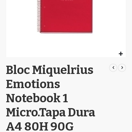
Skip
Bloc Miquelrius
to
the
beginning
Emotions
of
the
Notebook 1
images
gallery
Micro.Tapa Dura
A4 80H 90G