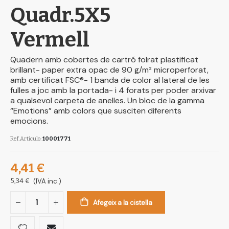
Quadr.5X5
Vermell
Quadern amb cobertes de cartró folrat plastificat
brillant- paper extra opac de 90 g/m² microperforat,
amb certificat FSC®- 1 banda de color al lateral de les
fulles a joc amb la portada- i 4 forats per poder arxivar
a qualsevol carpeta de anelles. Un bloc de la gamma
“Emotions” amb colors que susciten diferents
emocions.
Ref.Artículo
10001771
4,41 €
5,34 €
(IVA inc.)
Afegeix a la cistella