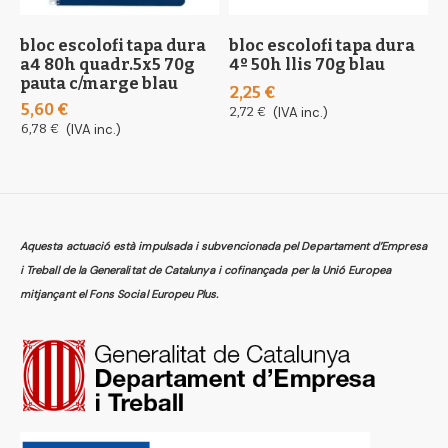
bloc escolofi tapa dura
bloc escolofi tapa dura
b
a4 80h quadr.5x5 70g
4º 50h llis 70g blau
d
pauta c/marge blau
q
2,25 €
5,60 €
3
2,72 €
(IVA inc.)
6,78 €
(IVA inc.)
4
Aquesta actuació està impulsada i subvencionada pel Departament d’Empresa
i Treball de la Generalitat de Catalunya i cofinançada per la Unió Europea
mitjançant el Fons Social Europeu Plus.