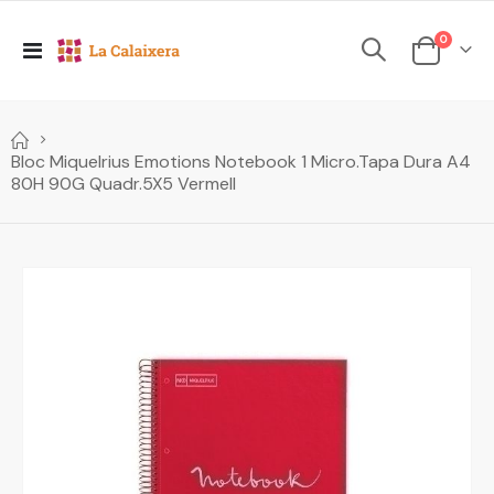
elements
0
Toggle
Cesta
Nav
Bloc Miquelrius Emotions Notebook 1 Micro.Tapa Dura A4
80H 90G Quadr.5X5 Vermell
Skip
to
the
end
of
the
images
gallery