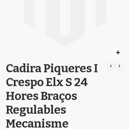
Skip
Cadira Piqueres I
to
the
beginning
Crespo Elx S 24
of
the
Hores Braços
images
gallery
Regulables
Mecanisme