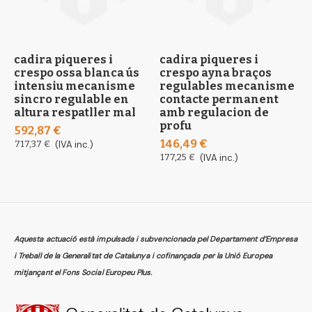
cadira piqueres i
cadira piqueres i
c
crespo ossa blanca ús
crespo ayna braços
c
intensiu mecanisme
regulables mecanisme
i
sincro regulable en
contacte permanent
s
altura respatller mal
amb regulacion de
a
profu
592,87 €
4
146,49 €
717,37 €
(IVA inc.)
5
177,25 €
(IVA inc.)
Aquesta actuació està impulsada i subvencionada pel Departament d’Empresa
i Treball de la Generalitat de Catalunya i cofinançada per la Unió Europea
mitjançant el Fons Social Europeu Plus.