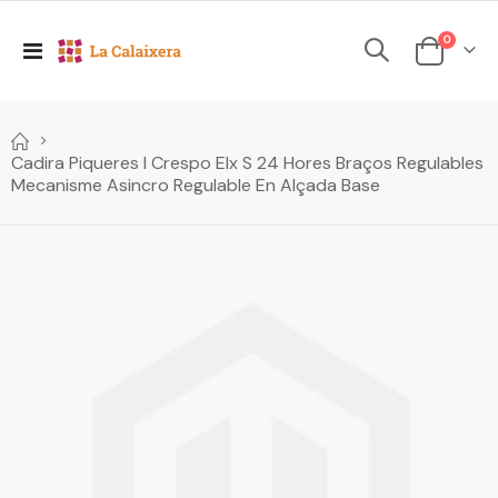
elements
0
Toggle
Cesta
Nav
Cadira Piqueres I Crespo Elx S 24 Hores Braços Regulables
Mecanisme Asincro Regulable En Alçada Base
Skip
to
the
end
of
the
images
gallery