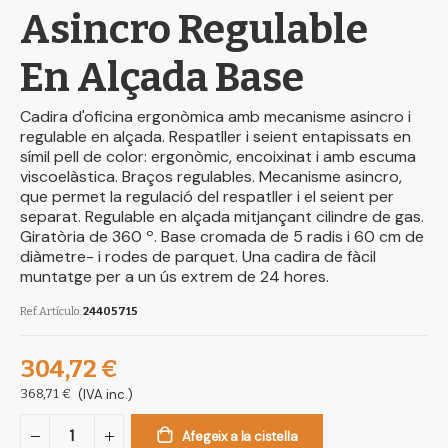
Asincro Regulable
En Alçada Base
Cadira d'oficina ergonòmica amb mecanisme asincro i
regulable en alçada. Respatller i seient entapissats en
símil pell de color: ergonòmic, encoixinat i amb escuma
viscoelàstica. Braços regulables. Mecanisme asincro,
que permet la regulació del respatller i el seient per
separat. Regulable en alçada mitjançant cilindre de gas.
Giratòria de 360 º. Base cromada de 5 radis i 60 cm de
diàmetre- i rodes de parquet. Una cadira de fàcil
muntatge per a un ús extrem de 24 hores.
Ref.Artículo
24405715
304,72 €
368,71 €
(IVA inc.)
Afegeix a la cistella