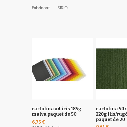
the
Més
Fabricant
SIRIO
images
informació
gallery
cartolina a4 iris 185g
cartolina 50
malva paquet de 50
220g llis/ru
paquet de 20
6,75 €
9,61 €