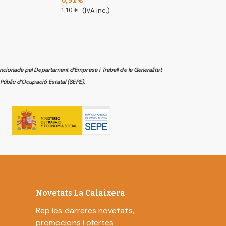
18,16 €
(IVA inc.
1,10 €
(IVA inc.)
cionada pel Departament d’Empresa i Treball de la Generalitat
Públic d’Ocupació Estatal (SEPE).
Novetats La Calaixera
Rep les darreres novetats,
promocions i ofertes