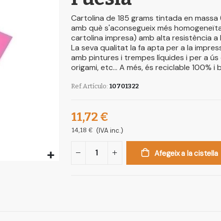
Cartolina de 185 grams tintada en massa 
amb què s'aconsegueix més homogeneïtat i 
cartolina impresa) amb alta resistència a l
La seva qualitat la fa apta per a la impre
amb pintures i trempes líquides i per a ús 
origami, etc... A més, és reciclable 100% i
Ref.Artículo
10701322
11,72 €
14,18 €
(IVA inc.)
Afegeix a la cistella