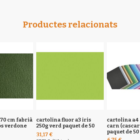
Productes relacionats
x70 cm fabrià
cartolina fluor a3 iris
cartolina a4 
gós verdone
250g verd paquet de 50
carn (cascar
paquet de 50
31,17 €
6,75 €