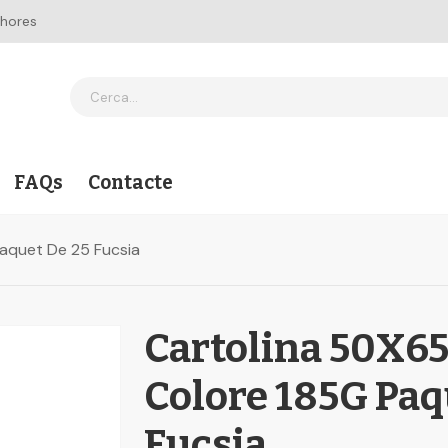
 hores
FAQs
Contacte
Paquet De 25 Fucsia
Cartolina 50X65
Colore 185G Paq
Fucsia