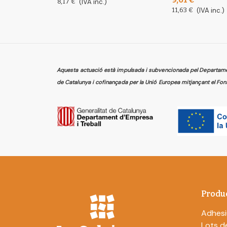
8,17 €
(IVA inc.)
11,63 €
(IVA inc.)
Aquesta actuació està impulsada i subvencionada pel Departament
de Catalunya i cofinançada per la Unió Europea mitjançant el Fon
Produ
Adhesi
Lots de