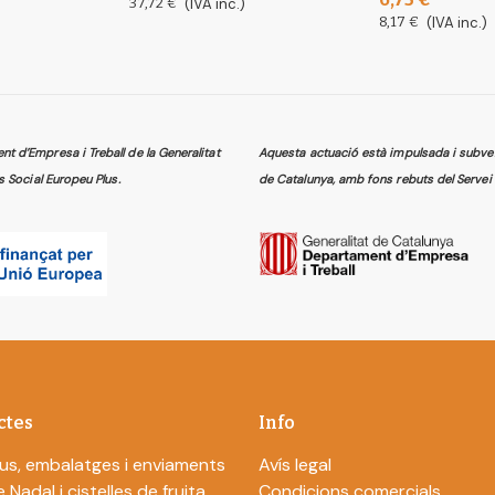
37,72 €
(IVA inc.)
8,17 €
(IVA inc.)
 d’Empresa i Treball de la Generalitat
Aquesta actuació està impulsada i subven
s Social Europeu Plus.
de Catalunya, amb fons rebuts del Servei 
ctes
Info
us, embalatges i enviaments
Avís legal
 Nadal i cistelles de fruita
Condicions comercials