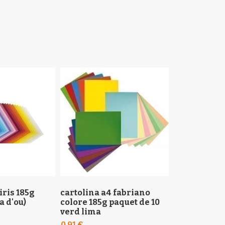
iris 185g
cartolina a4 fabriano
cartolina 50
a d'ou)
colore 185g paquet de 10
185g xocolat
verd lima
15,01 €
0,91 €