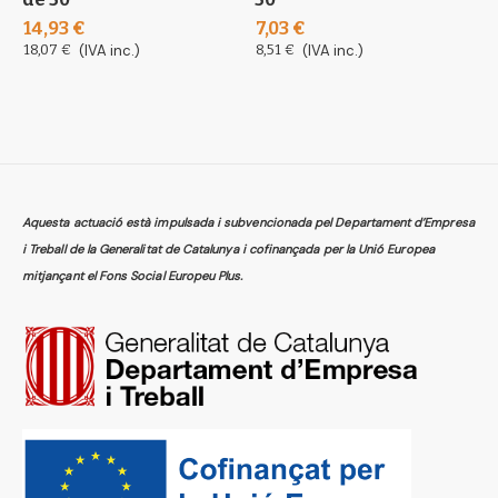
i
14,93 €
7,03 €
1
18,07 €
(IVA inc.)
8,51 €
(IVA inc.)
1
Aquesta actuació està impulsada i subvencionada pel Departament d’Empresa
i Treball de la Generalitat de Catalunya i cofinançada per la Unió Europea
mitjançant el Fons Social Europeu Plus.