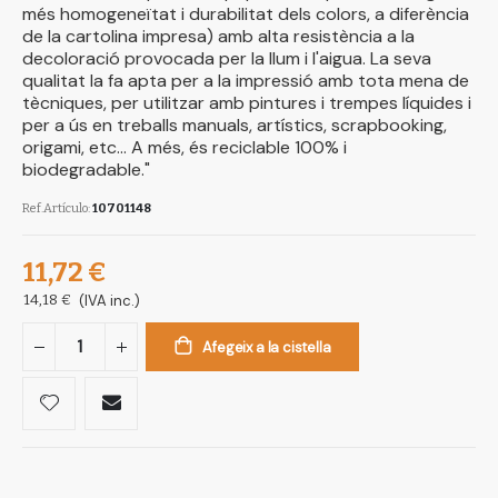
més homogeneïtat i durabilitat dels colors, a diferència
de la cartolina impresa) amb alta resistència a la
decoloració provocada per la llum i l'aigua. La seva
qualitat la fa apta per a la impressió amb tota mena de
tècniques, per utilitzar amb pintures i trempes líquides i
per a ús en treballs manuals, artístics, scrapbooking,
origami, etc... A més, és reciclable 100% i
biodegradable."
Ref.Artículo
10701148
11,72 €
14,18 €
(IVA inc.)
Afegeix a la cistella