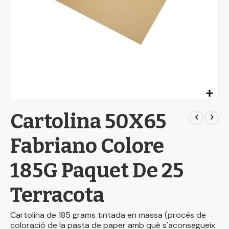
Skip
Cartolina 50X65
to
the
beginning
Fabriano Colore
of
the
185G Paquet De 25
images
gallery
Terracota
Cartolina de 185 grams tintada en massa (procés de
coloració de la pasta de paper amb què s'aconsegueix