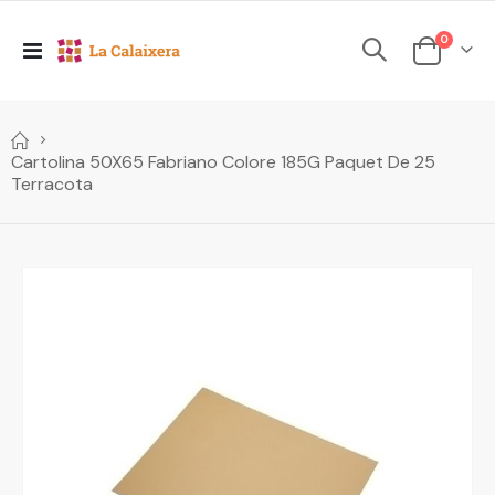
elements
0
Toggle
Cesta
Nav
Cartolina 50X65 Fabriano Colore 185G Paquet De 25
Terracota
Skip
to
the
end
of
the
images
gallery