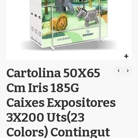
Skip
Cartolina 50X65
to
the
beginning
Cm Iris 185G
of
the
Caixes Expositores
images
gallery
3X200 Uts(23
Colors) Contingut