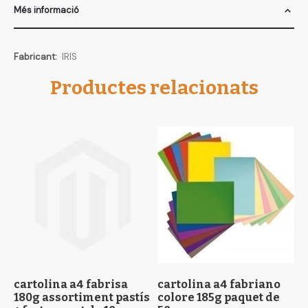
Més informació
Més
IRIS
informació
Productes relacionats
cartolina a4 fabrisa
cartolina a4 fabriano
c
180g assortiment pastís
colore 185g paquet de
v