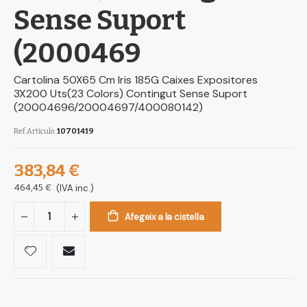
Sense Suport
(2000469
Cartolina 50X65 Cm Iris 185G Caixes Expositores
3X200 Uts(23 Colors) Contingut Sense Suport
(20004696/20004697/400080142)
Ref.Artículo
10701419
383,84 €
464,45 €
(IVA inc.)
Afegeix a la cistella