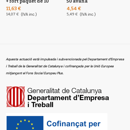
+ fort paquet de 10
50 avana
6
11,63 €
4,54 €
8
14,07 €
(IVA inc.)
5,49 €
(IVA inc.)
Aquesta actuació està impulsada i subvencionada pel Departament d’Empresa
i Treball de la Generalitat de Catalunya i cofinançada per la Unió Europea
mitjançant el Fons Social Europeu Plus.