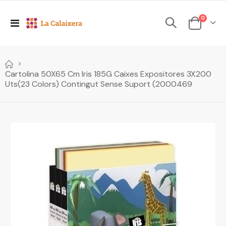
elements
0
Toggle
Cesta
Nav
Cartolina 50X65 Cm Iris 185G Caixes Expositores 3X200
Uts(23 Colors) Contingut Sense Suport (2000469
Skip
to
the
end
of
the
images
gallery