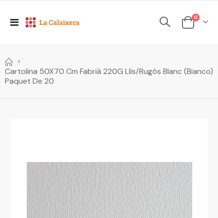
elements
0
Toggle
Cesta
Nav
Cartolina 50X70 Cm Fabrià 220G Llis/Rugós Blanc (Bianco)
Paquet De 20
Skip
to
the
end
of
the
images
gallery