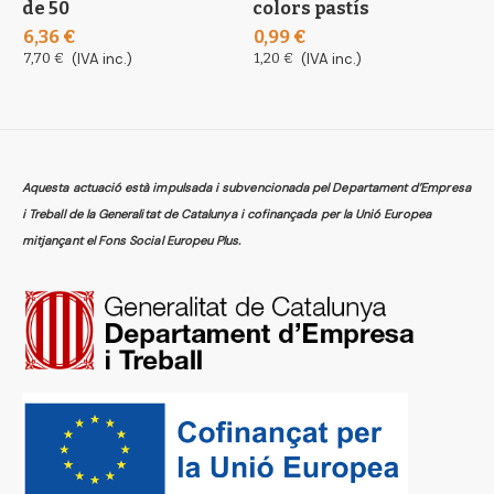
de 50
colors pastís
5
6,36 €
0,99 €
1
7,70 €
(IVA inc.)
1,20 €
(IVA inc.)
1
Aquesta actuació està impulsada i subvencionada pel Departament d’Empresa
i Treball de la Generalitat de Catalunya i cofinançada per la Unió Europea
mitjançant el Fons Social Europeu Plus.