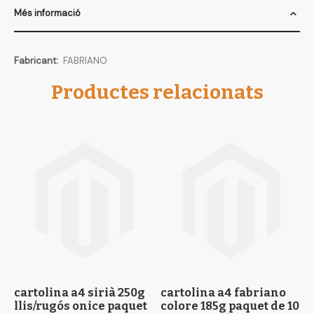
Més informació
Més
FABRIANO
informació
Productes relacionats
cartolina a4 sirià 250g
cartolina a4 fabriano
c
llis/rugós onice paquet
colore 185g paquet de 10
m