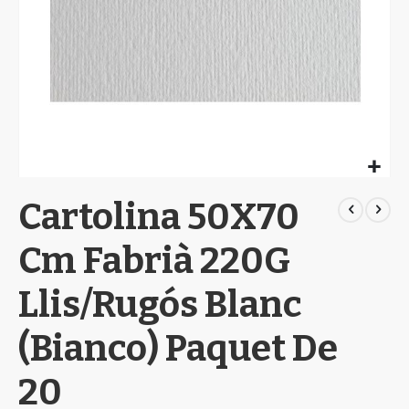
Skip
Cartolina 50X70
to
the
beginning
Cm Fabrià 220G
of
the
Llis/Rugós Blanc
images
gallery
(Bianco) Paquet De
20