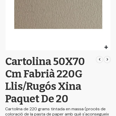
Skip
Cartolina 50X70
to
the
beginning
Cm Fabrià 220G
of
the
Llis/Rugós Xina
images
gallery
Paquet De 20
Cartolina de 220 grams tintada en massa (procés de
coloració de la pasta de paper amb què s'aconsegueix