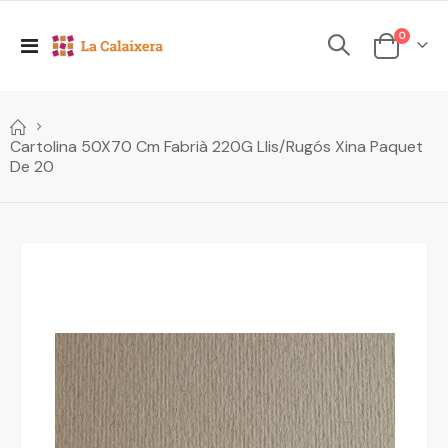
elements
0
Toggle
Cesta
Nav
Cartolina 50X70 Cm Fabrià 220G Llis/Rugós Xina Paquet
De 20
Skip
to
the
end
of
the
images
gallery