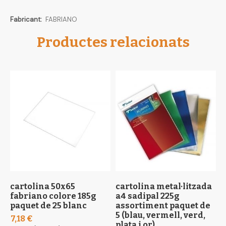
Més
FABRIANO
informació
Productes relacionats
cartolina 50x65
cartolina metal·litzada
c
fabriano colore 185g
a4 sadipal 225g
v
paquet de 25 blanc
assortiment paquet de
7
5 (blau, vermell, verd,
7,18 €
8
plata i or)