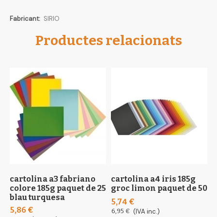
Més
SIRIO
informació
Productes relacionats
cartolina a3 fabriano
cartolina a4 iris 185g
c
colore 185g paquet de 25
groc limon paquet de 50
f
blau turquesa
p
5,74 €
m
5,86 €
6,95 €
(IVA inc.)