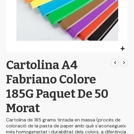
Skip
Cartolina A4
to
the
beginning
Fabriano Colore
of
the
185G Paquet De 50
images
gallery
Morat
Cartolina de 185 grams tintada en massa (procés de
coloració de la pasta de paper amb què s'aconsegueix
més homogeneïtat i durabilitat dels colors, a diferència