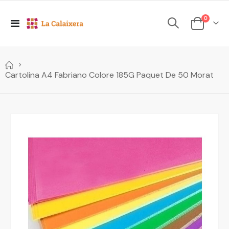
elements
0
Toggle
Cesta
Nav
Cartolina A4 Fabriano Colore 185G Paquet De 50 Morat
Skip
to
the
end
of
the
images
gallery