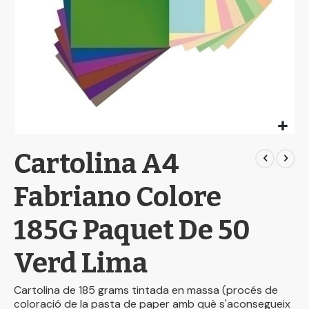
Skip
Cartolina A4
to
the
beginning
Fabriano Colore
of
the
185G Paquet De 50
images
gallery
Verd Lima
Cartolina de 185 grams tintada en massa (procés de
coloració de la pasta de paper amb què s'aconsegueix