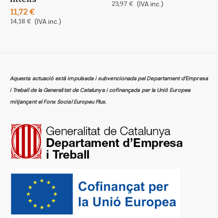
7
23,97 €
(IVA inc.)
11,72 €
8
14,18 €
(IVA inc.)
Aquesta actuació està impulsada i subvencionada pel Departament d’Empresa
i Treball de la Generalitat de Catalunya i cofinançada per la Unió Europea
mitjançant el Fons Social Europeu Plus.