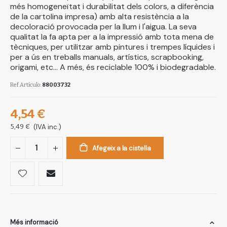
més homogeneïtat i durabilitat dels colors, a diferència
de la cartolina impresa) amb alta resistència a la
decoloració provocada per la llum i l'aigua. La seva
qualitat la fa apta per a la impressió amb tota mena de
tècniques, per utilitzar amb pintures i trempes líquides i
per a ús en treballs manuals, artístics, scrapbooking,
origami, etc... A més, és reciclable 100% i biodegradable.
Ref.Artículo
88003732
4,54 €
5,49 €
(IVA inc.)
Afegeix a la cistella
Més informació