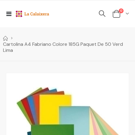
elements
0
Toggle
Cesta
Nav
Cartolina A4 Fabriano Colore 185G Paquet De 50 Verd
Lima
Skip
to
the
end
of
the
images
gallery