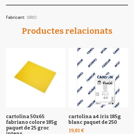
Més
SIRIO
informació
Productes relacionats
cartolina 50x65
cartolina a4 iris 185g
c
fabriano colore 185g
blanc paquet de 250
b
paquet de 25 groc
5
19,81 €
intens