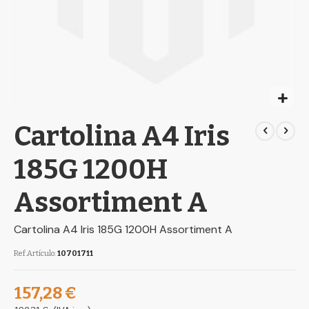
Skip
Cartolina A4 Iris
to
the
beginning
185G 1200H
of
the
Assortiment A
images
gallery
Cartolina A4 Iris 185G 1200H Assortiment A
Ref.Artículo
10701711
157,28 €