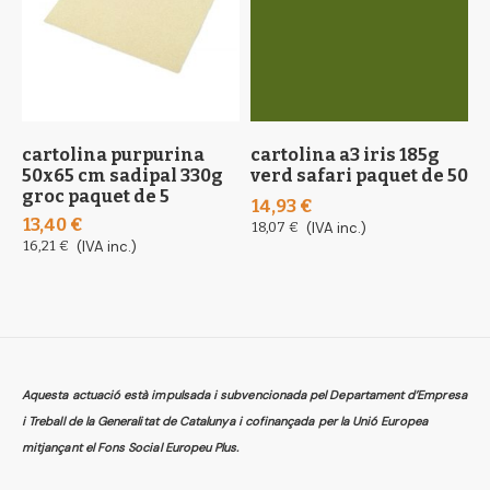
cartolina purpurina
cartolina a3 iris 185g
c
50x65 cm sadipal 330g
verd safari paquet de 50
l
groc paquet de 5
(
14,93 €
13,40 €
6
18,07 €
(IVA inc.)
16,21 €
(IVA inc.)
7
Aquesta actuació està impulsada i subvencionada pel Departament d’Empresa
i Treball de la Generalitat de Catalunya i cofinançada per la Unió Europea
mitjançant el Fons Social Europeu Plus.