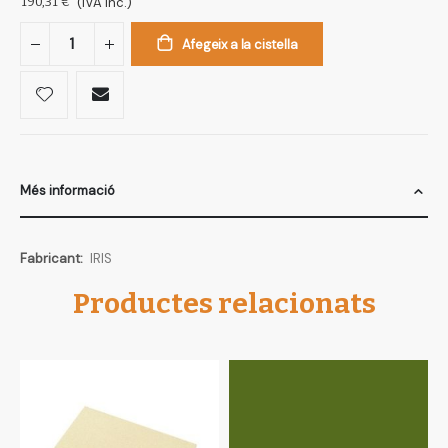
190,31 €
(IVA inc.)
Afegeix a la cistella
Més informació
Més
IRIS
informació
Productes relacionats