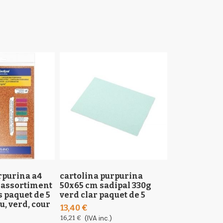
rpurina a4
cartolina purpurina
cartolina a3
 assortiment
50x65 cm sadipal 330g
colore 185g 
s paquet de 5
verd clar paquet de 5
lila
u, verd, cour
13,40 €
4,68 €
16,21 €
(IVA inc.)
5,66 €
(IVA inc.)