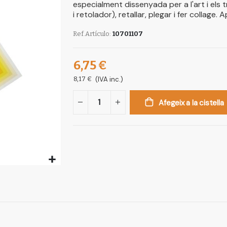
especialment dissenyada per a l'art i els tre
i retolador), retallar, plegar i fer collage. 
Ref.Artículo
10701107
6,75 €
8,17 €
(IVA inc.)
Afegeix a la cistella