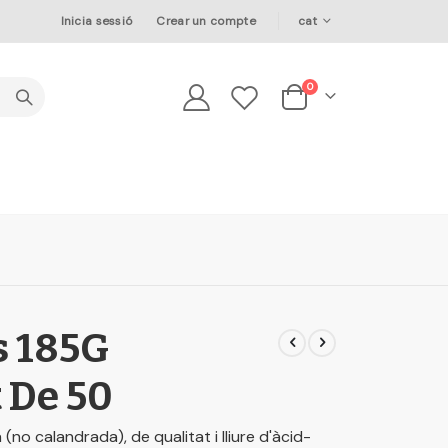
Language
Inicia sessió
Crear un compte
cat
elements
0
Cesta
s 185G
 De 50
a (no calandrada), de qualitat i lliure d'àcid-