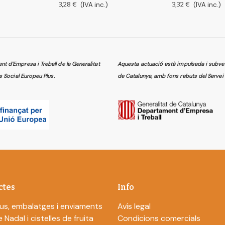
3,28 €
(IVA inc.)
3,32 €
(IVA inc.)
 d’Empresa i Treball de la Generalitat
Aquesta actuació està impulsada i subven
s Social Europeu Plus.
de Catalunya, amb fons rebuts del Servei 
ctes
Info
us, embalatges i enviaments
Avís legal
 Nadal i cistelles de fruita
Condicions comercials