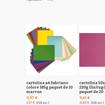
the
informació
images
gallery
cartolina a4 fabriano
cartolina 50
colore 185g paquet de 10
220g llis/rug
marron
paquet de 20
0,97 €
9,61 €
1,17 €
(IVA inc.)
11,63 €
(IVA inc.)