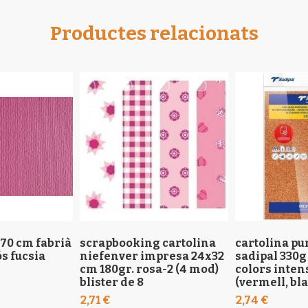
Productes relacionats
x70 cm fabrià
scrapbooking cartolina
cartolina pu
ós fucsia
niefenver impresa 24x32
sadipal 330g
cm 180gr. rosa-2 (4 mod)
colors inten
blister de 8
(vermell, bla
2,71 €
2,74 €