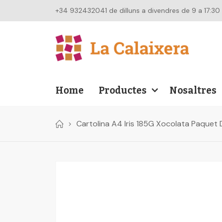
+34 932432041 de dilluns a divendres de 9 a 17:30
Home
Productes
Nosaltres
Cartolina A4 Iris 185G Xocolata Paquet
Skip
to
the
end
of