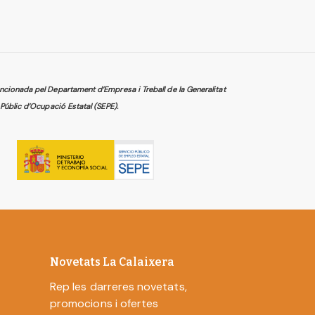
cionada pel Departament d’Empresa i Treball de la Generalitat
Públic d’Ocupació Estatal (SEPE).
Novetats La Calaixera
Rep les darreres novetats,
promocions i ofertes