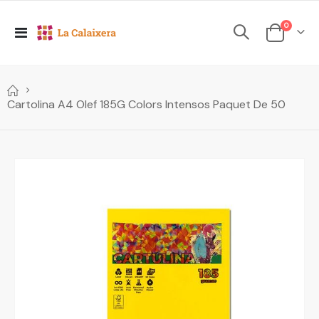
elements
0
Toggle
Cesta
Nav
Cartolina A4 Olef 185G Colors Intensos Paquet De 50
Skip
to
the
end
of
the
images
gallery