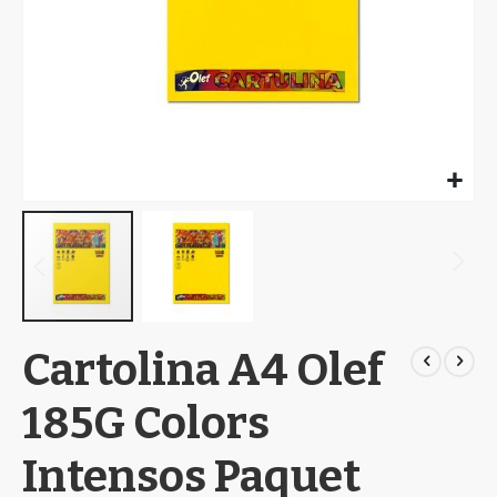
Skip
Cartolina A4 Olef
to
the
beginning
185G Colors
of
the
Intensos Paquet
images
gallery