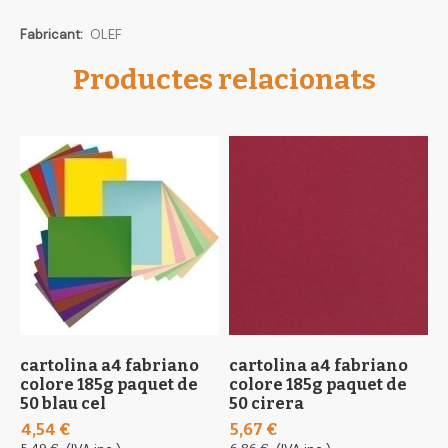
Més
OLEF
informació
Productes relacionats
cartolina a4 fabriano
cartolina a4 fabriano
c
colore 185g paquet de
colore 185g paquet de
f
50 blau cel
50 cirera
p
4,54 €
5,67 €
9