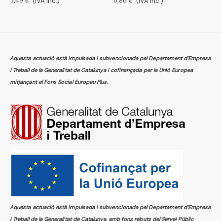
5,49 €
(IVA inc.)
6,86 €
(IVA inc.)
1
Aquesta actuació està impulsada i subvencionada pel Departament d’Empresa
i Treball de la Generalitat de Catalunya i cofinançada per la Unió Europea
mitjançant el Fons Social Europeu Plus.
Aquesta actuació està impulsada i subvencionada pel Departament d’Empresa
i Treball de la Generalitat de Catalunya, amb fons rebuts del Servei Públic