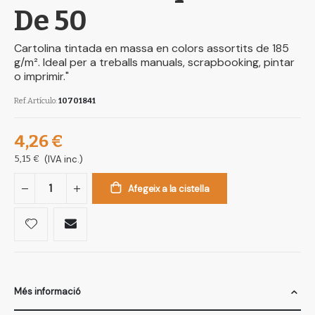
De 50
Cartolina tintada en massa en colors assortits de 185
g/m². Ideal per a treballs manuals, scrapbooking, pintar
o imprimir."
Ref.Artículo
10701841
4,26 €
5,15 €
(IVA inc.)
Afegeix a la cistella
Més informació