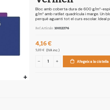
Bloc amb coberta dura de 600 g/m²-espira
g/m² amb ratllat quadrícula i marge. Un bl
perquè aguanti tot el curs escolar. Ideal p
Ref.Artículo
10012276
4,16 €
5,03 €
(IVA inc.)
Afegeix a la cistella