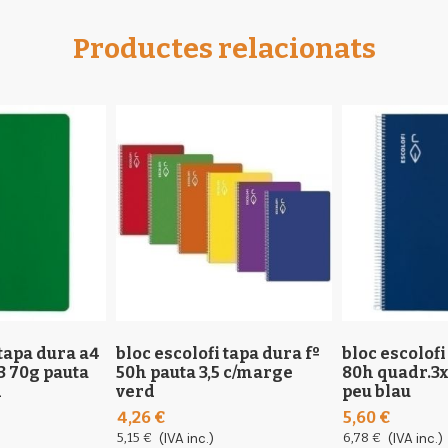
Productes relacionats
 tapa dura a4
bloc escolofi tapa dura fº
bloc escolofi
3 70g pauta
50h pauta 3,5 c/marge
80h quadr.3x
d
verd
peu blau
4,26 €
5,60 €
5,15 €
(IVA inc.)
6,78 €
(IVA inc.)