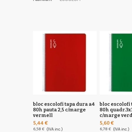
the
informació
images
gallery
bloc escolofi tapa dura a4
bloc escolofi
80h pauta 2,5 c/marge
80h quadr.3x
vermell
c/marge ver
5,44 €
5,60 €
6,58 €
(IVA inc.)
6,78 €
(IVA inc.)