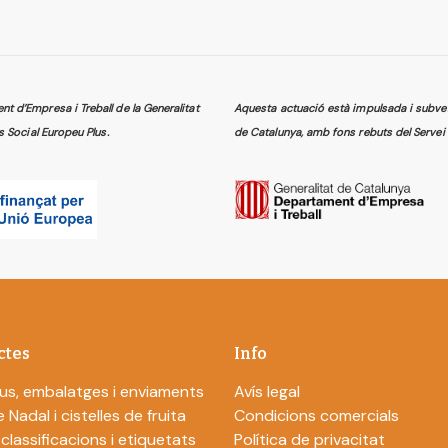
 d’Empresa i Treball de la Generalitat
Aquesta actuació està impulsada i subven
s Social Europeu Plus.
de Catalunya, amb fons rebuts del Servei 
ctes
Info
us, embalatges i enviaments
Avís legal
 Nadal i cistelles de fruita
Condicions comercials
 classificacions i etiquetats
Política de privacitat