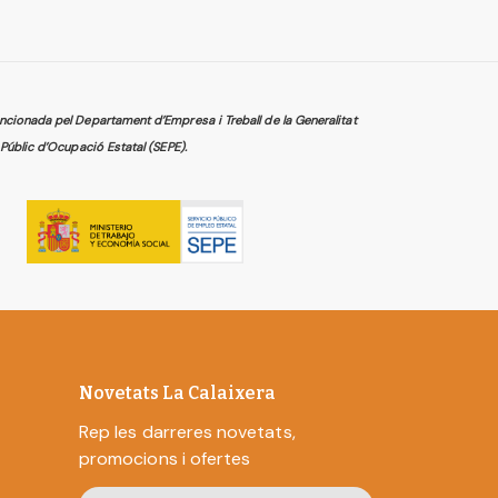
cionada pel Departament d’Empresa i Treball de la Generalitat
Públic d’Ocupació Estatal (SEPE).
Novetats La Calaixera
Rep les darreres novetats,
promocions i ofertes