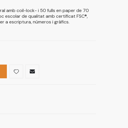
l amb coil-lock- i 50 fulls en paper de 70
oc escolar de qualitat amb certificat FSC®,
er a escriptura, números i gràfics.