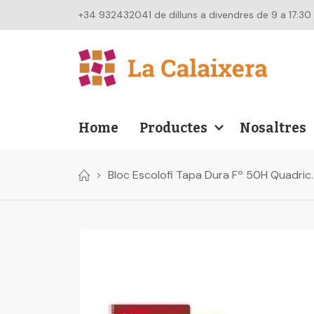
+34 932432041 de dilluns a divendres de 9 a 17:30
Home
Productes
Nosaltres
Bloc Escolofi Tapa Dura Fº 50H Quadri
Skip
to
the
end
of