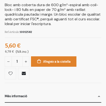
Bloc amb coberta dura de 600 g/m²-espiral amb coil-
lock- i 80 fulls en paper de 70 g/m² amb ratllat
quadrícula pautada i marge. Un bloc escolar de qualitat
amb certificat FSC®, perquè aguanti tot el curs escolar.
Ideal per iniciar l'escriptura.
Ref.Artículo
10012582
5,60 €
6,78 €
(IVA inc.)
Afegeix a la cistella
Més informació