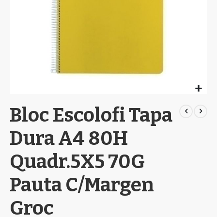
Skip
Bloc Escolofi Tapa
to
the
beginning
Dura A4 80H
of
the
Quadr.5X5 70G
images
gallery
Pauta C/Margen
Groc