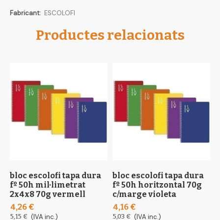
Més
ESCOLOFI
informació
Productes relacionats
bloc escolofi tapa dura
bloc escolofi tapa dura
b
fº 50h mil·limetrat
fº 50h horitzontal 70g
a
2x4x8 70g vermell
c/marge violeta
2
4,26 €
4,16 €
5
5,15 €
(IVA inc.)
5,03 €
(IVA inc.)
6