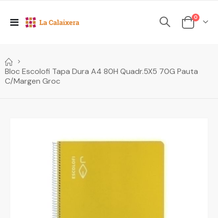
elements
0
Toggle
Cesta
Nav
Bloc Escolofi Tapa Dura A4 80H Quadr.5X5 70G Pauta
C/Margen Groc
Skip
to
the
end
of
the
images
gallery