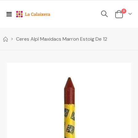
elements
0
Toggle
Cesta
Nav
Ceres Alpí Maxidacs Marron Estoig De 12
Skip
to
the
end
of
the
images
gallery