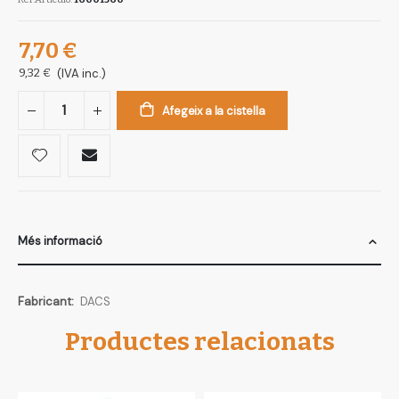
7,70 €
9,32 €
(IVA inc.)
Afegeix a la cistella
Més informació
Més
DACS
informació
Productes relacionats