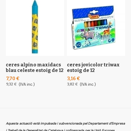
ceres alpino maxidacs
ceres jovicolor triwax
c
blau celeste estoig de 12
estoig de 12
v
7,70 €
3,16 €
2
9,32 €
(IVA inc.)
3,82 €
(IVA inc.)
3
Aquesta actuació està impulsada i subvencionada pel Departament d’Empresa
i Treball de la Generalitat de Catalunya i cofinançada per la Unió Europea