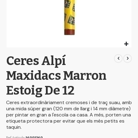
Skip
Ceres Alpí
to
the
beginning
Maxidacs Marron
of
the
Estoig De 12
images
gallery
Ceres extraordinàriament cremoses i de traç suau, amb
una mida súper gran (120 mm de llarg i 14 mm diàmetre)
per pintar en gran a l'escola oa casa. A més, porten una
etiqueta protectora per evitar que els més petits es
taquin.
Ref.Artículo
16001360