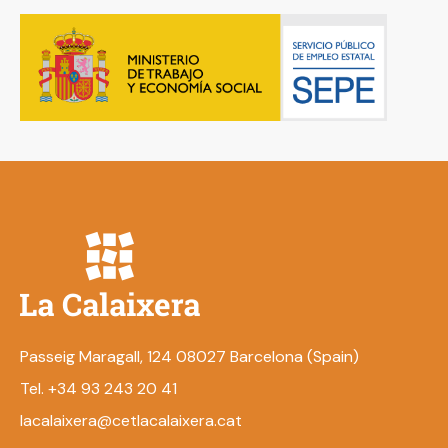
Passeig Maragall, 124 08027 Barcelona (Spain)
Tel. +34 93 243 20 41
lacalaixera@cetlacalaixera.cat