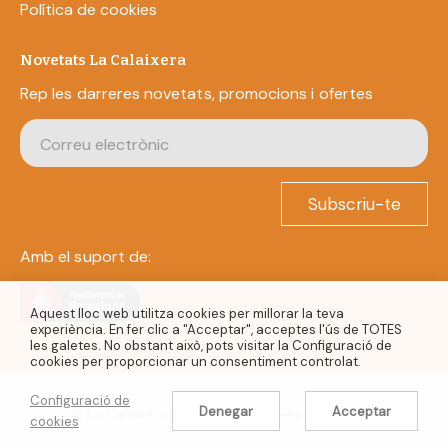
Política de cookies
Novetats La Calaixera
Rep les darreres novetats, promocions i ofertes
Subscriu-te
Amb el suport de:
Aquest lloc web utilitza cookies per millorar la teva
experiència. En fer clic a "Acceptar", acceptes l'ús de TOTES
les galetes. No obstant això, pots visitar la Configuració de
cookies per proporcionar un consentiment controlat.
Configuració de
Denegar
Acceptar
© La Calaixera 2022. Tots els drets reservats.
cookies