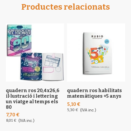
Productes relacionats
quadern ros 20,4x26,6
quadern ros habilitats
q
il·lustració i lettering
matemàtiques +5 anys
v
un viatge al temps els
5,10 €
5
80
5,30 €
(IVA inc.)
5
7,70 €
8,01 €
(IVA inc.)