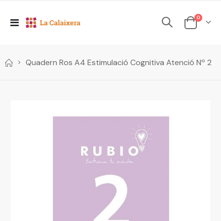
elements
0
Toggle
Cesta
Nav
Quadern Ros A4 Estimulació Cognitiva Atenció Nº 2
Skip
to
the
end
of
the
images
gallery