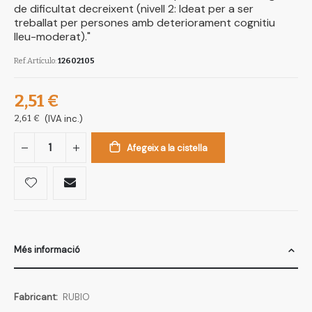
de dificultat decreixent (nivell 2: Ideat per a ser
treballat per persones amb deteriorament cognitiu
lleu-moderat)."
Ref.Artículo
12602105
2,51 €
2,61 €
(IVA inc.)
Afegeix a la cistella
Més informació
Més
RUBIO
informació