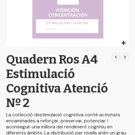
Skip
Quadern Ros A4
to
the
beginning
Estimulació
of
the
Cognitiva Atenció
images
gallery
Nº 2
La col·lecció destimulació cognitiva conté activitats
encaminades a reforçar, preservar, potenciar i
aconseguir una millora del rendiment cognitiu en
diferents àmbits. La distribució per nivells atén un grau