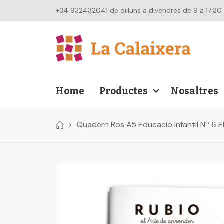
+34 932432041 de dilluns a divendres de 9 a 17:30
Home
Productes
Nosaltres
Quadern Ros A5 Educacio Infantil Nº 6 El
Skip
to
the
end
of