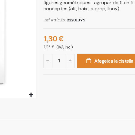
figures geomètriques- agrupar de 5 en 5- e
conceptes (alt, baix , a prop, lluny)
Ref.Artículo
22201079
1,30 €
1,35 €
(IVA inc.)
Afegeix a la cistella