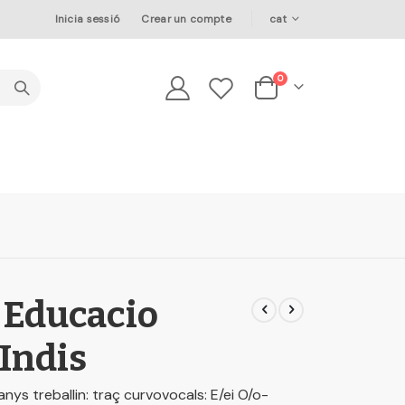
Language
Inicia sessió
Crear un compte
cat
elements
0
Cesta
 Educacio
 Indis
nys treballin: traç curvovocals: E/ei O/o-