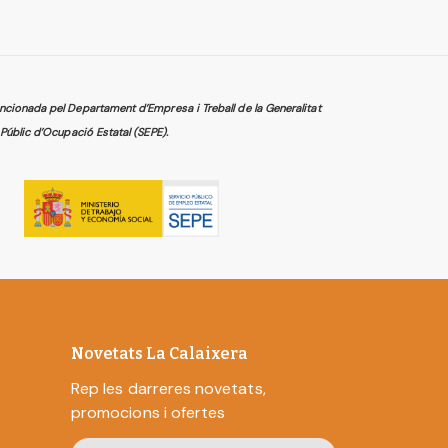
cionada pel Departament d’Empresa i Treball de la Generalitat
Públic d’Ocupació Estatal (SEPE).
Novetats La Calaixera
Rep les darreres novetats,
promocions i ofertes