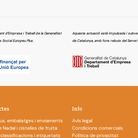
 d’Empresa i Treball de la Generalitat
Aquesta actuació està impulsada i subven
s Social Europeu Plus.
de Catalunya, amb fons rebuts del Servei 
ctes
Info
us, embalatges i enviaments
Avís legal
 Nadal i cistelles de fruita
Condicions comercials
 classificacions i etiquetats
Política de privacitat