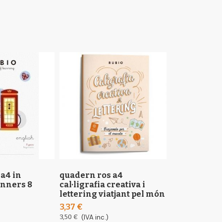
a4 in
quadern ros a4
quadern ros
inners 8
cal·ligrafia creativa i
lettering viatjant pel món
14,62 €
3,37 €
15,20 €
(IVA inc.
3,50 €
(IVA inc.)