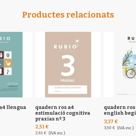
Productes relacionats
a4 llengua
quadern ros a4
quadern ros 
estimulació cognitiva
english beg
praxias nº 3
3,37 €
2,51 €
3,50 €
(IVA inc.)
2,61 €
(IVA inc.)