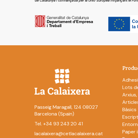
de Catalunya i cofinançada per la Unió Europea mitjançant el Fon
Produ
Adhesi
Lots de
Arxius,
Article
Passeig Maragall, 124 08027
Bàsics
Barcelona (Spain)
Escript
Tel. +34 93 243 20 41
Entorn
Paper 
lacalaixera@cetlacalaixera.cat