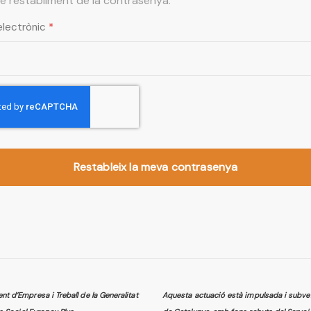
de restabliment de la contrasenya.
electrònic
Restableix la meva contrasenya
 d’Empresa i Treball de la Generalitat
Aquesta actuació està impulsada i subven