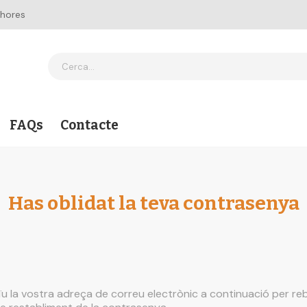
 hores
FAQs
Contacte
Has oblidat la teva contrasenya
ïu la vostra adreça de correu electrònic a continuació per re