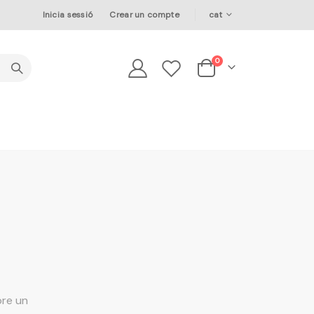
Language
Inicia sessió
Crear un compte
cat
elements
0
Cesta
bre un