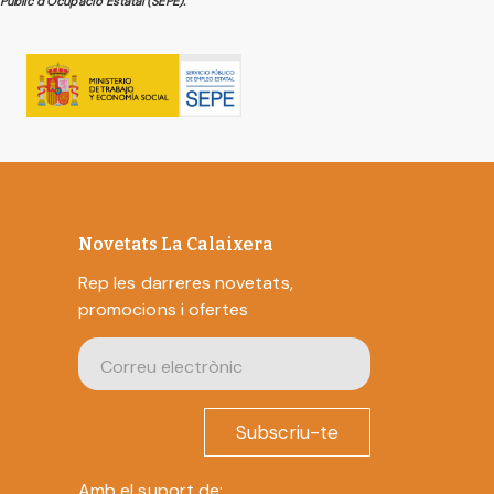
Públic d’Ocupació Estatal (SEPE).
Novetats La Calaixera
Rep les darreres novetats,
promocions i ofertes
Subscriu-te
Amb el suport de: