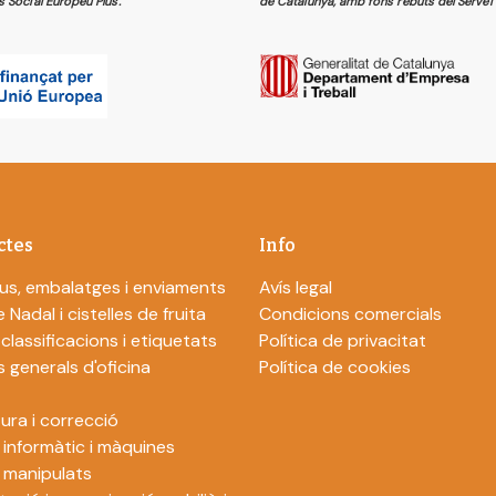
s Social Europeu Plus.
de Catalunya, amb fons rebuts del Servei 
ctes
Info
us, embalatges i enviaments
Avís legal
 Nadal i cistelles de fruita
Condicions comercials
 classificacions i etiquetats
Política de privacitat
s generals d'oficina
Política de cookies
ura i correcció
 informàtic i màquines
i manipulats