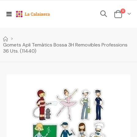
elements
0
Toggle
Cesta
Nav
Gomets Apli Temàtics Bossa 3H Removibles Professions
36 Uts. (11440)
Skip
to
the
end
of
the
images
gallery