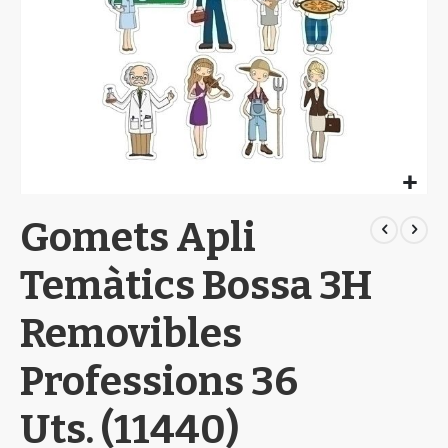
Skip
Gomets Apli
to
the
beginning
Temàtics Bossa 3H
of
the
Removibles
images
gallery
Professions 36
Uts. (11440)