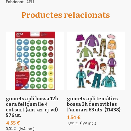
Més
APLI
informació
Productes relacionats
gomets apli bossa 12h
gomets apli temàtics
g
cara feliç smile 4
bossa 3h removibles
b
col.surt.(am-az-rj-vd)
l'armari 63 uts. (11438)
n
576 ut.
(
1,54 €
4,55 €
4
1,86 €
(IVA inc.)
5,51 €
(IVA inc.)
5