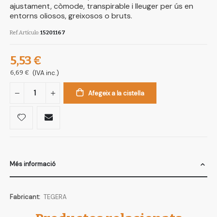
ajustament, còmode, transpirable i lleuger per ús en
entorns oliosos, greixosos o bruts.
Ref.Artículo
15201167
5,53 €
6,69 €
(IVA inc.)
Afegeix a la cistella
Més informació
Més
TEGERA
informació