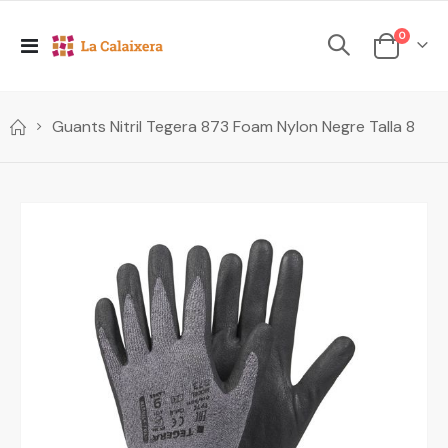
elements
0
Toggle
Cesta
Nav
Guants Nitril Tegera 873 Foam Nylon Negre Talla 8
Skip
to
the
end
of
the
images
gallery