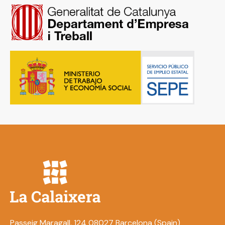
Passeig Maragall, 124 08027 Barcelona (Spain)