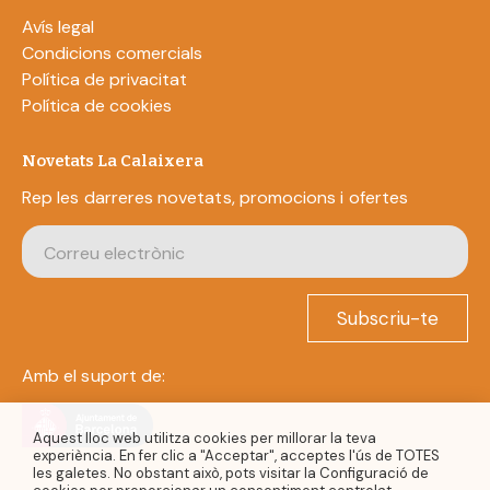
Avís legal
Condicions comercials
Política de privacitat
Política de cookies
Novetats La Calaixera
Rep les darreres novetats, promocions i ofertes
Subscriu-te
Amb el suport de:
Aquest lloc web utilitza cookies per millorar la teva
experiència. En fer clic a "Acceptar", acceptes l'ús de TOTES
les galetes. No obstant això, pots visitar la Configuració de