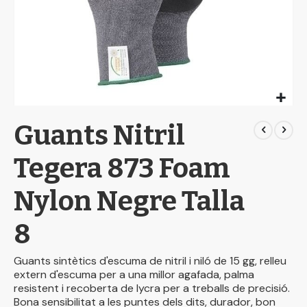
Skip
Guants Nitril
to
the
beginning
Tegera 873 Foam
of
the
Nylon Negre Talla
images
gallery
8
Guants sintètics d'escuma de nitril i niló de 15 gg, relleu
extern d'escuma per a una millor agafada, palma
resistent i recoberta de lycra per a treballs de precisió.
Bona sensibilitat a les puntes dels dits, durador, bon