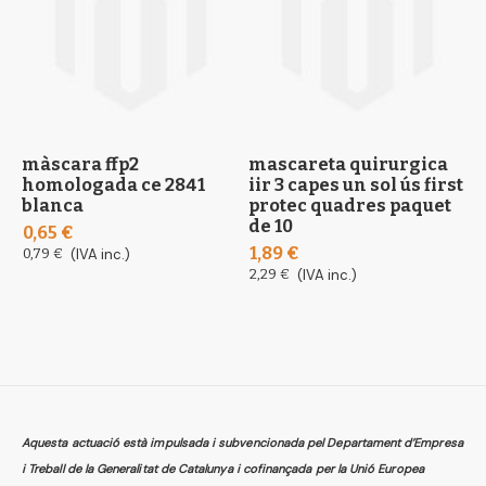
màscara ffp2
mascareta quirurgica
m
homologada ce 2841
iir 3 capes un sol ús first
t
blanca
protec quadres paquet
c
de 10
0,65 €
0
1,89 €
0,79 €
(IVA inc.)
0
2,29 €
(IVA inc.)
Aquesta actuació està impulsada i subvencionada pel Departament d’Empresa
i Treball de la Generalitat de Catalunya i cofinançada per la Unió Europea