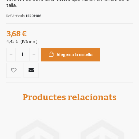
talla.
Ref.Artículo
15201186
3,68 €
4,45 €
(IVA inc.)
Afegeix a la cistella
Productes relacionats