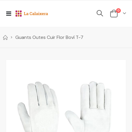
elements
0
Toggle
Cesta
Nav
Guants Outes Cuir Flor Boví T-7
Skip
to
the
end
of
the
images
gallery