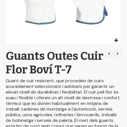
Skip
Guants Outes Cuir
to
the
beginning
Flor Boví T-7
of
the
Guant de cuir resistent, que procedeix de cuirs
images
acuradament seleccionats i adobats per garantir un
gallery
elevat nivell de durabilitat i flexibilitat. El cuir pell flor és
suau i flexible i ofereix un alt nivell de destresa i confort.
tèrmics que es donen habitualment en mitjans de
treball: cadenes de muntatge a l'automoció, serveis
públics, usos agrícoles, refineries i ferrocarrils, treballs
de bobinatge i serveis de paleta. El rivet dels guants
està fet de cotó amb colors que varien en funció de la