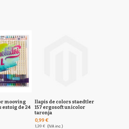
lor mooving
llapis de colors staedtler
llapis de co
 estoig de 24
157 ergosoft unicolor
castell gold
taronja
1147 estoig 
27
0,99 €
27,75 €
1,20 €
(IVA inc.)