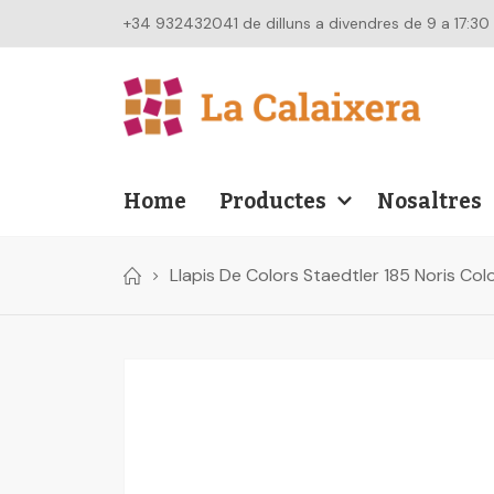
+34 932432041 de dilluns a divendres de 9 a 17:30
Home
Productes
Nosaltres
Llapis De Colors Staedtler 185 Noris Co
Skip
to
the
end
of