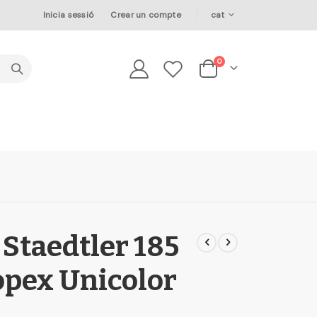
Language
Inicia sessió
Crear un compte
cat
elements
0
Cesta
 Staedtler 185
opex Unicolor