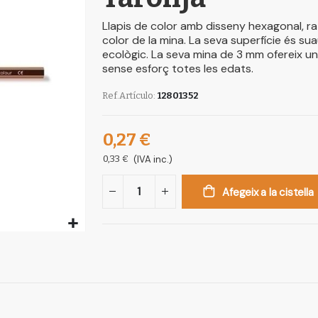
Llapis de color amb disseny hexagonal, rat
color de la mina. La seva superfície és su
ecològic. La seva mina de 3 mm ofereix un
sense esforç totes les edats.
Ref.Artículo
12801352
0,27 €
0,33 €
(IVA inc.)
Afegeix a la cistella