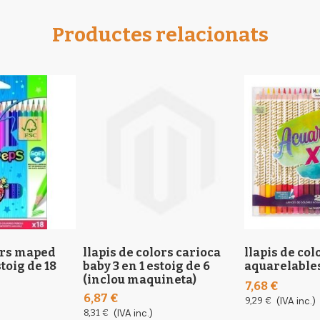
Productes relacionats
lors maped
llapis de colors carioca
llapis de co
toig de 18
baby 3 en 1 estoig de 6
aquarelables
(inclou maquineta)
7,68 €
6,87 €
9,29 €
(IVA inc.)
8,31 €
(IVA inc.)