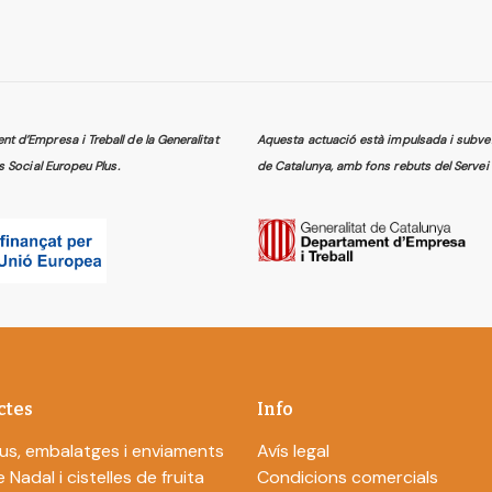
 d’Empresa i Treball de la Generalitat
Aquesta actuació està impulsada i subven
s Social Europeu Plus.
de Catalunya, amb fons rebuts del Servei 
ctes
Info
us, embalatges i enviaments
Avís legal
 Nadal i cistelles de fruita
Condicions comercials