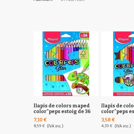
the
informació
images
gallery
llapis de colors maped
llapis de co
color"peps estoig de 36
color"peps es
7,10 €
3,58 €
8,59 €
(IVA inc.)
4,33 €
(IVA inc.)