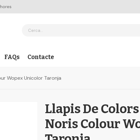
 hores
FAQs
Contacte
lour Wopex Unicolor Taronja
Llapis De Colors
Noris Colour W
Taronja