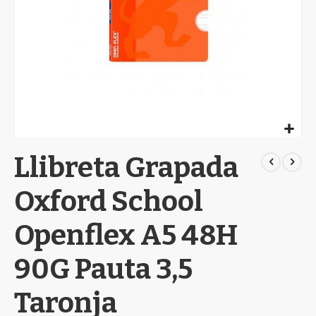
Skip
Llibreta Grapada
to
the
beginning
Oxford School
of
the
Openflex A5 48H
images
gallery
90G Pauta 3,5
Taronja