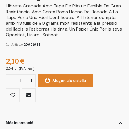
Llibreta Grapada Amb Tapa De Plàstic Flexible De Gran
Resistència, Amb Cants Roms I Icona Del Rayado A La
Tapa Per a Una Fàcil Identificació. A l'Interior compta
amb 48 fulls de 90 grams molt resistents a la pressió
del llapis, a l'esborrat i la tinta. Un Paper Únic Per la seva
Opacitat, Lisura i Satinat.
Ref.Artículo
20901965
2,10 €
2,54 €
(IVA inc.)
Afegeix a la cistella
Més informació