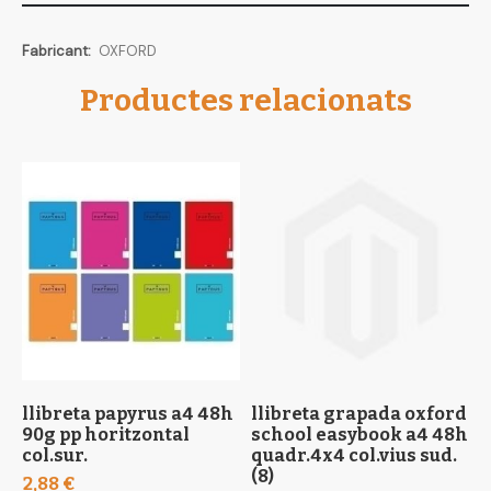
Més
OXFORD
informació
Productes relacionats
llibreta papyrus a4 48h
llibreta grapada oxford
l
90g pp horitzontal
school easybook a4 48h
s
col.sur.
quadr.4x4 col.vius sud.
q
(8)
s
2,88 €