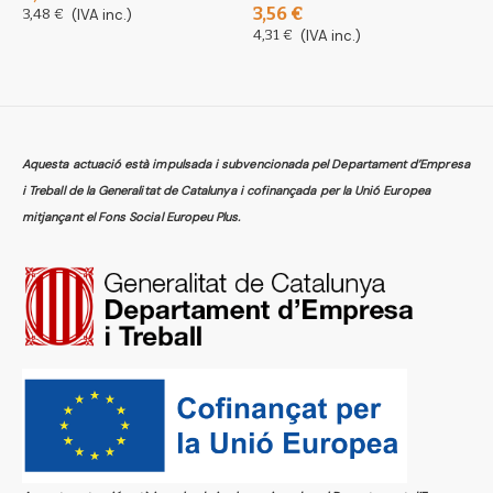
3,56 €
2
3,48 €
(IVA inc.)
4,31 €
(IVA inc.)
2
Aquesta actuació està impulsada i subvencionada pel Departament d’Empresa
i Treball de la Generalitat de Catalunya i cofinançada per la Unió Europea
mitjançant el Fons Social Europeu Plus.