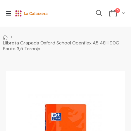
elements
0
Toggle
Cesta
Nav
Llibreta Grapada Oxford School Openflex A5 48H 90G
Pauta 3,5 Taronja
Skip
to
the
end
of
the
images
gallery