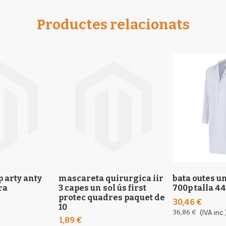
Productes relacionats
p arty anty
mascareta quirurgica iir
bata outes u
ra
3 capes un sol ús first
700p talla 44
protec quadres paquet de
30,46 €
10
36,86 €
(IVA inc.
1,89 €