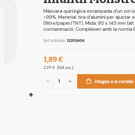
Màscara quirúrgica estampada d'un sol ús
>99%. Material: tira d'alumini per ajustar 
(filtre/paper/TNT). Mida: 95 x 145 mm (alt
contaminació. Compleixen amb la norma 
Ref.Artículo
15201606
1,89 €
2,29 €
(IVA inc.)
Afegeix a la cistella