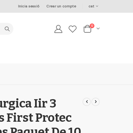
Language
Inicia sessió
Crear un compte
cat
elements
0
Cesta
gica Iir 3
s First Protec
es Paquet De 10