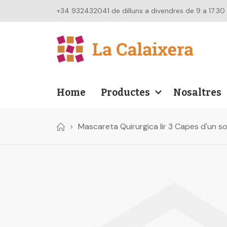
+34 932432041 de dilluns a divendres de 9 a 17:30
Home
Productes
Nosaltres
Mascareta Quirurgica Iir 3 Capes d'un so
Skip
to
the
end
of