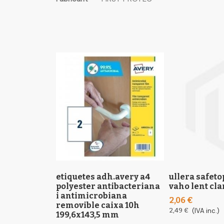
the
informació
images
gallery
etiquetes adh.avery a4
ullera safeto
polyester antibacteriana
vaho lent cla
i antimicrobiana
2,06 €
removible caixa 10h
2,49 €
(IVA inc.)
199,6x143,5 mm