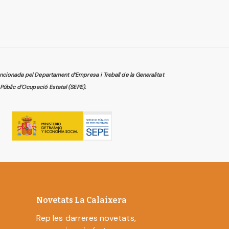
cionada pel Departament d’Empresa i Treball de la Generalitat
Públic d’Ocupació Estatal (SEPE).
Novetats La Calaixera
Rep les darreres novetats,