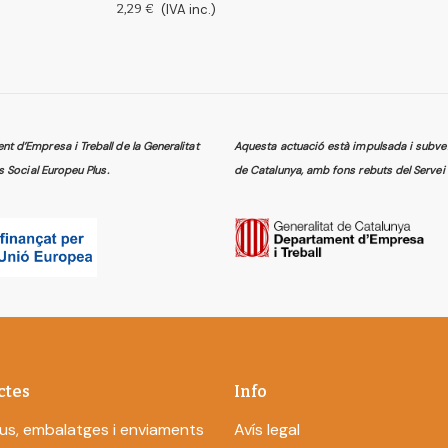
2,29 €
(IVA inc.)
 d’Empresa i Treball de la Generalitat
Aquesta actuació està impulsada i subven
s Social Europeu Plus.
de Catalunya, amb fons rebuts del Servei 
ctes
Info
us, embalatges i enviaments
Avís legal