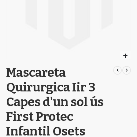
Skip
Mascareta
to
the
beginning
Quirurgica Iir 3
of
the
Capes d'un sol ús
images
gallery
First Protec
Infantil Osets