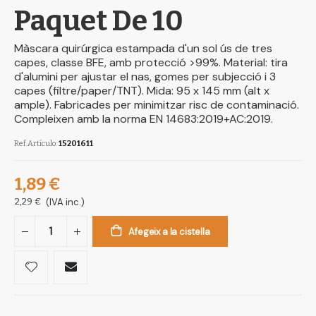
Paquet De 10
Màscara quirúrgica estampada d'un sol ús de tres
capes, classe BFE, amb protecció >99%. Material: tira
d'alumini per ajustar el nas, gomes per subjecció i 3
capes (filtre/paper/TNT). Mida: 95 x 145 mm (alt x
ample). Fabricades per minimitzar risc de contaminació.
Compleixen amb la norma EN 14683:2019+AC:2019.
Ref.Artículo
15201611
1,89 €
2,29 €
(IVA inc.)
Afegeix a la cistella