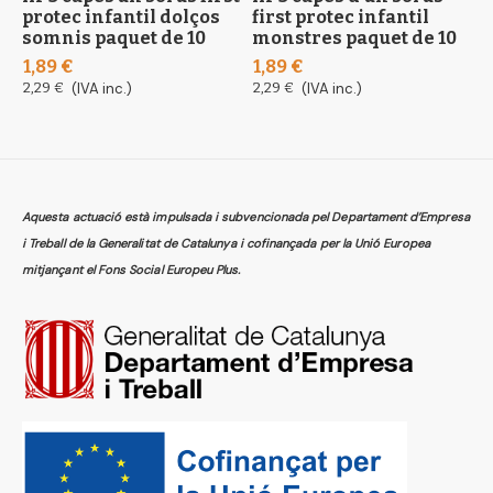
protec infantil dolços
first protec infantil
t
somnis paquet de 10
monstres paquet de 10
5
1,89 €
1,89 €
6
2,29 €
(IVA inc.)
2,29 €
(IVA inc.)
Aquesta actuació està impulsada i subvencionada pel Departament d’Empresa
i Treball de la Generalitat de Catalunya i cofinançada per la Unió Europea
mitjançant el Fons Social Europeu Plus.