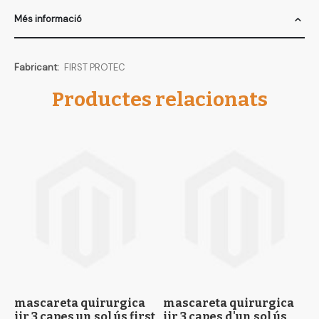
Més informació
Més
FIRST PROTEC
informació
Productes relacionats
mascareta quirurgica
mascareta quirurgica
m
iir 3 capes un sol ús first
iir 3 capes d'un sol ús
r