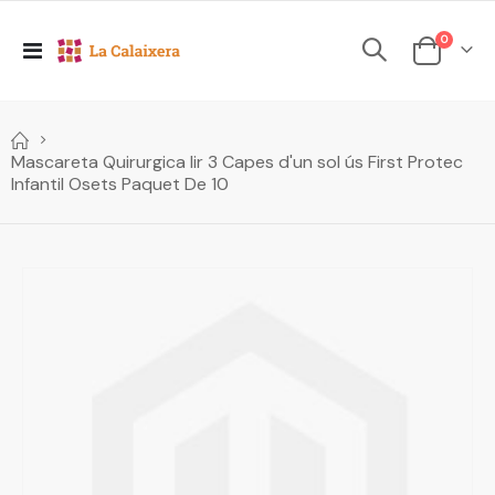
elements
0
Toggle
Cesta
Nav
Mascareta Quirurgica Iir 3 Capes d'un sol ús First Protec
Infantil Osets Paquet De 10
Skip
to
the
end
of
the
images
gallery