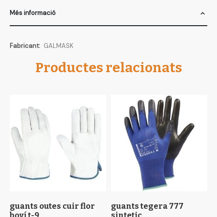
Més informació
Més
GALMASK
informació
Productes relacionats
guants outes cuir flor
guants tegera 777
c
boví t-9
sintetic
b