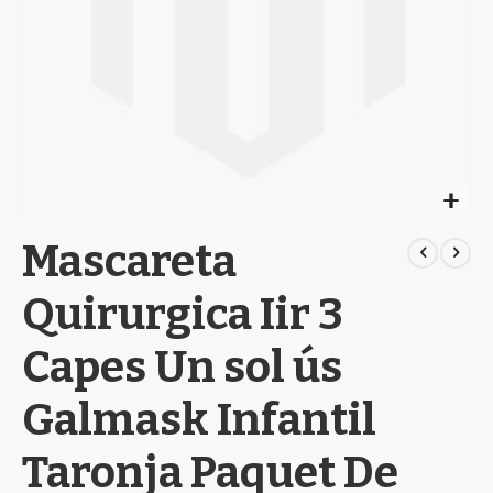
Skip
Mascareta
to
the
beginning
Quirurgica Iir 3
of
the
Capes Un sol ús
images
gallery
Galmask Infantil
Taronja Paquet De