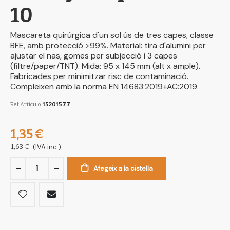
10
Mascareta quirúrgica d'un sol ús de tres capes, classe
BFE, amb protecció >99%. Material: tira d'alumini per
ajustar el nas, gomes per subjecció i 3 capes
(filtre/paper/TNT). Mida: 95 x 145 mm (alt x ample).
Fabricades per minimitzar risc de contaminació.
Compleixen amb la norma EN 14683:2019+AC:2019.
Ref.Artículo
15201577
1,35 €
1,63 €
(IVA inc.)
Afegeix a la cistella