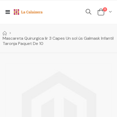
elements
0
Toggle
Cesta
Nav
Mascareta Quirurgica Iir 3 Capes Un sol ús Galmask Infantil
Taronja Paquet De 10
Skip
to
the
end
of
the
images
gallery