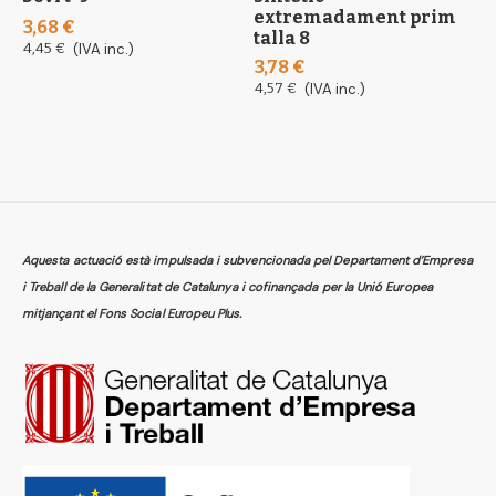
extremadament prim
3,68 €
1
talla 8
4,45 €
(IVA inc.)
1
3,78 €
4,57 €
(IVA inc.)
Aquesta actuació està impulsada i subvencionada pel Departament d’Empresa
i Treball de la Generalitat de Catalunya i cofinançada per la Unió Europea
mitjançant el Fons Social Europeu Plus.