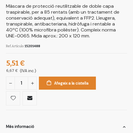
Màscara de protecció reutilitzable de doble capa
traspirable, per a 85 rentats (amb un tractament de
conservació adequat), equivalent a FFP2. Lleugera,
transpirable, antibacteriana, hidròfuga i rentable a
40ºC (100% microfibra polièster). Compleix norma
UNE-0065. Mida aprox.: 200 x 120 mm.
Ref.Artículo
15201488
5,51 €
6,67 €
(IVA inc.)
Afegeix a la cistella
Més informació