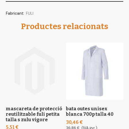
Més
FULI
informació
Productes relacionats
mascareta de protecció
bata outes unisex
m
reutilitzable fuli petita
blanca 700p talla 40
r
talla s zulu vigore
t
30,46 €
5,51 €
5
36,86 €
(IVA inc.)