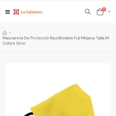
elements
0
Toggle
Cesta
Nav
Mascareta De Protecció Reutilitzable Fuli Mitjana Talla M
Colors Groc
Skip
to
the
end
of
the
images
gallery