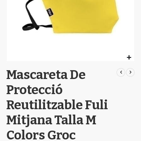
Skip
Mascareta De
to
the
beginning
Protecció
of
the
Reutilitzable Fuli
images
gallery
Mitjana Talla M
Colors Groc