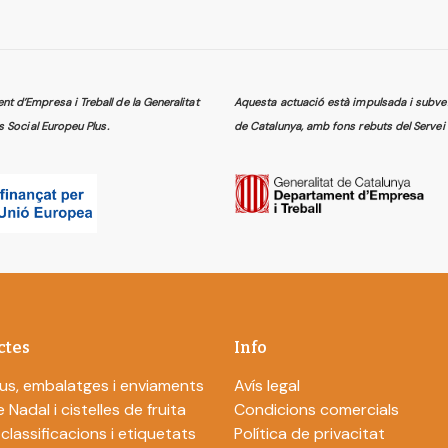
 d’Empresa i Treball de la Generalitat
Aquesta actuació està impulsada i subven
s Social Europeu Plus.
de Catalunya, amb fons rebuts del Servei 
ctes
Info
us, embalatges i enviaments
Avís legal
 Nadal i cistelles de fruita
Condicions comercials
 classificacions i etiquetats
Política de privacitat