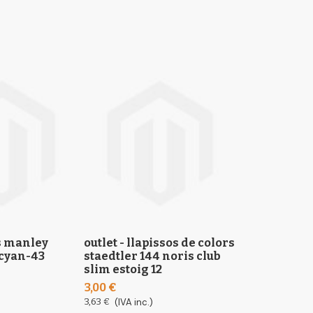
es manley
outlet - llapissos de colors
outlet - com
 cyan-43
staedtler 144 noris club
micromètric
slim estoig 12
amb allarg
3,00 €
4,50 €
3,63 €
(IVA inc.)
5,45 €
(IVA inc.)