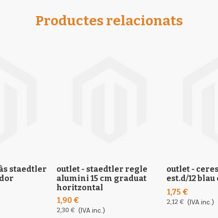
Productes relacionats
às staedtler
outlet - staedtler regle
outlet - cer
ador
alumini 15 cm graduat
est.d/12 blau
horitzontal
1,75 €
1,90 €
2,12 €
(IVA inc.)
2,30 €
(IVA inc.)