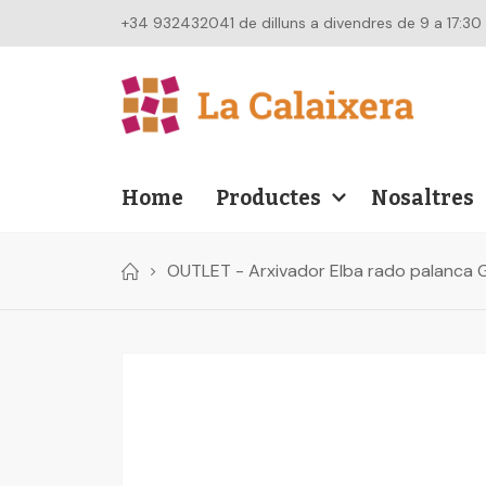
+34 932432041 de dilluns a divendres de 9 a 17:30
Home
Productes
Nosaltres
OUTLET - Arxivador Elba rado palanca 
Skip
to
the
end
of