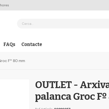
 hores
FAQs
Contacte
Groc Fº 80 mm
OUTLET - Arxiva
palanca Groc F