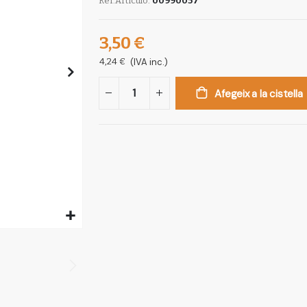
Ref.Artículo
00990057
3,50 €
4,24 €
(IVA inc.)
Afegeix a la cistella