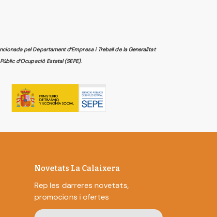
cionada pel Departament d’Empresa i Treball de la Generalitat
Públic d’Ocupació Estatal (SEPE).
Novetats La Calaixera
Rep les darreres novetats,
promocions i ofertes