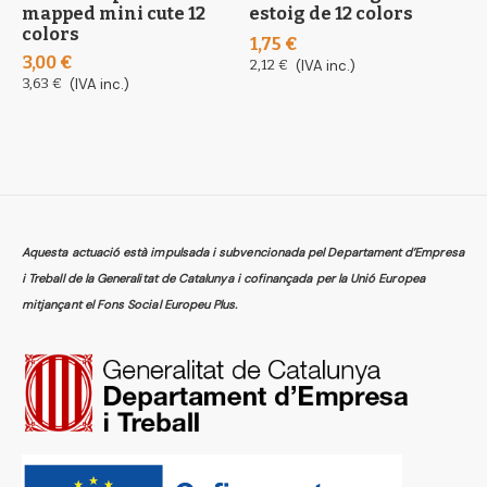
mapped mini cute 12
estoig de 12 colors
n
colors
1
1,75 €
3,00 €
3
2,12 €
(IVA inc.)
3,63 €
(IVA inc.)
3
Aquesta actuació està impulsada i subvencionada pel Departament d’Empresa
i Treball de la Generalitat de Catalunya i cofinançada per la Unió Europea
mitjançant el Fons Social Europeu Plus.