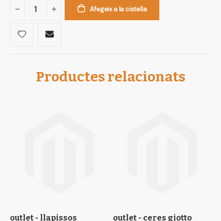
Afegeix a la cistella
Productes relacionats
outlet - llapissos
outlet - ceres giotto
o