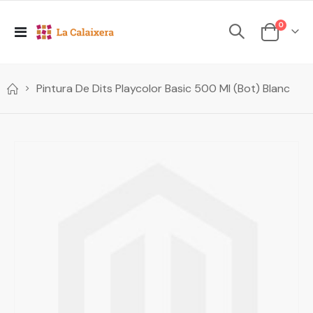
elements
0
Toggle
Cesta
Nav
Pintura De Dits Playcolor Basic 500 Ml (Bot) Blanc
Skip
to
the
end
of
the
images
gallery