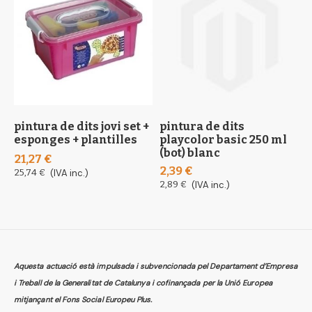
pintura de dits jovi set +
pintura de dits
p
esponges + plantilles
playcolor basic 250 ml
b
(bot) blanc
d
21,27 €
2,39 €
7
25,74 €
(IVA inc.)
2,89 €
(IVA inc.)
9
Aquesta actuació està impulsada i subvencionada pel Departament d’Empresa
i Treball de la Generalitat de Catalunya i cofinançada per la Unió Europea
mitjançant el Fons Social Europeu Plus.