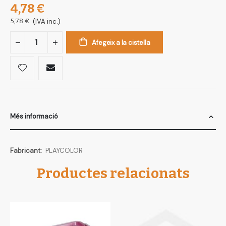
4,78 €
5,78 €
(IVA inc.)
Afegeix a la cistella
Més informació
Més
PLAYCOLOR
informació
Productes relacionats