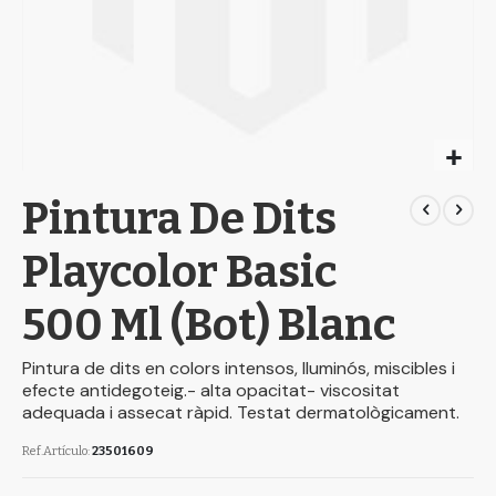
Skip
Pintura De Dits
to
the
beginning
Playcolor Basic
of
the
500 Ml (Bot) Blanc
images
gallery
Pintura de dits en colors intensos, lluminós, miscibles i
efecte antidegoteig.- alta opacitat- viscositat
adequada i assecat ràpid. Testat dermatològicament.
Ref.Artículo
23501609