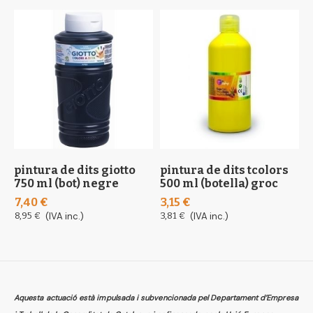
pintura de dits giotto
pintura de dits tcolors
p
750 ml (bot) negre
500 ml (botella) groc
b
7,40 €
3,15 €
1
8,95 €
(IVA inc.)
3,81 €
(IVA inc.)
1
Aquesta actuació està impulsada i subvencionada pel Departament d’Empresa