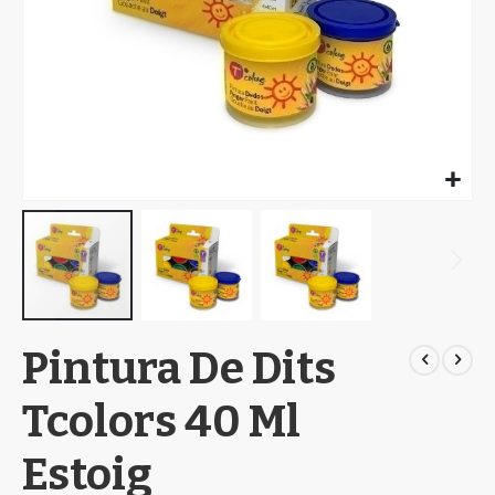
Skip
Pintura De Dits
to
the
beginning
Tcolors 40 Ml
of
the
Estoig
images
gallery