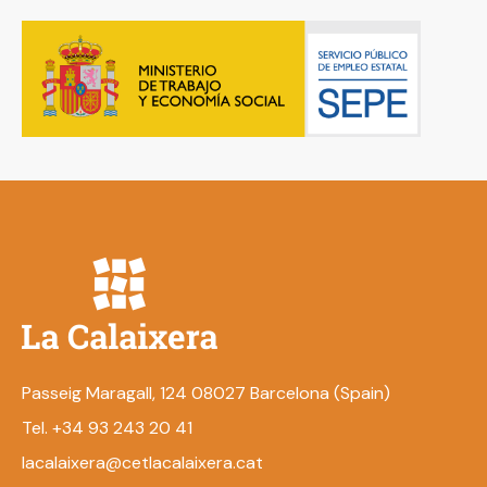
Passeig Maragall, 124 08027 Barcelona (Spain)
Tel. +34 93 243 20 41
lacalaixera@cetlacalaixera.cat