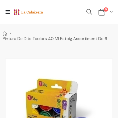
elements
0
Toggle
Cesta
Nav
Pintura De Dits Tcolors 40 Ml Estoig Assortiment De 6
Skip
to
the
end
of
the
images
gallery