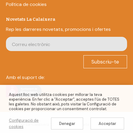
Política de cookies
Novetats La Calaixera
Rep les darreres novetats, promocions i ofertes
Subscriu-te
Amb el suport de:
Aquest lloc web utilitza cookies per millorar la teva
experiència. En fer clic a "Acceptar", acceptes l'ús de TOTES
les galetes. No obstant això, pots visitar la Configuració de
cookies per proporcionar un consentiment controlat.
Configuració de
Denegar
Acceptar
© La Calaixera 2022. Tots els drets reservats.
cookies