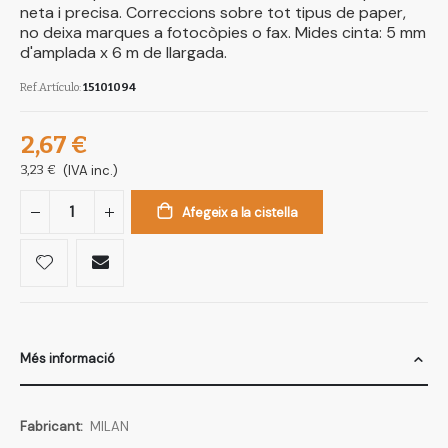
neta i precisa. Correccions sobre tot tipus de paper,
no deixa marques a fotocòpies o fax. Mides cinta: 5 mm
d'amplada x 6 m de llargada.
Ref.Artículo
15101094
2,67 €
3,23 €
(IVA inc.)
Afegeix a la cistella
Més informació
Més
MILAN
informació