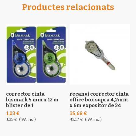
Productes relacionats
corrector cinta
recanvi corrector cinta
r
bismark 5 mm x 12 m
office box supra 4,2mm
f
blister de 1
x 6m expositor de 24
1
1,03 €
35,68 €
1
1,25 €
(IVA inc.)
43,17 €
(IVA inc.)