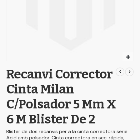
Skip
Recanvi Corrector
to
the
beginning
Cinta Milan
of
the
C/Polsador 5 Mm X
images
gallery
6 M Blister De 2
Blíster de dos recanvis per a la cinta correctora sèrie
Acid amb polsador. Cinta correctora en sec: ràpida,