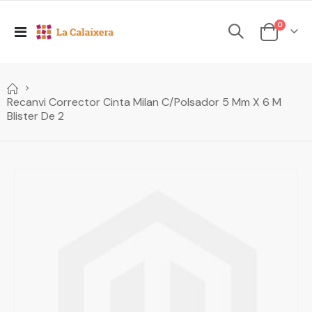
elements
0
Toggle
Cesta
Nav
Recanvi Corrector Cinta Milan C/Polsador 5 Mm X 6 M
Blister De 2
Skip
to
the
end
of
the
images
gallery