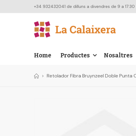
+34 932432041 de dilluns a divendres de 9 a 17:30
Home
Productes
Nosaltres
Retolador Fibra Bruynzeel Doble Punta C
Skip
to
the
end
of