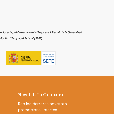
cionada pel Departament d’Empresa i Treball de la Generalitat
Públic d’Ocupació Estatal (SEPE).
Novetats La Calaixera
Rep les darreres novetats,
promocions i ofertes