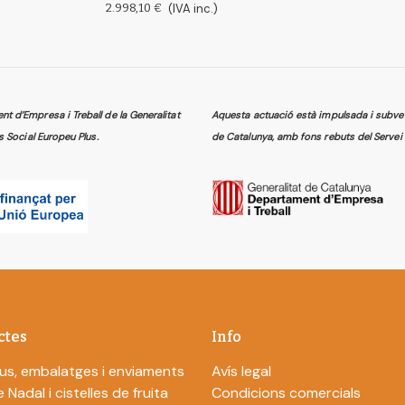
2.998,10 €
(IVA inc.)
 d’Empresa i Treball de la Generalitat
Aquesta actuació està impulsada i subven
s Social Europeu Plus.
de Catalunya, amb fons rebuts del Servei 
ctes
Info
us, embalatges i enviaments
Avís legal
 Nadal i cistelles de fruita
Condicions comercials