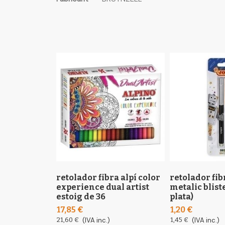
the
informació
images
gallery
retolador fibra alpí color
retolador fib
experience dual artist
metalic bliste
estoig de 36
plata)
17,85 €
1,20 €
21,60 €
(IVA inc.)
1,45 €
(IVA inc.)