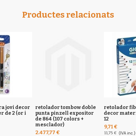
Productes relacionats
ra jovi decor
retolador tombow doble
retolador fib
r de 2 (or i
punta pinzell expositor
decor materi
de 864 (107 colors +
12
mesclador)
9,71 €
2.477,77 €
11,75 €
(IVA inc.)