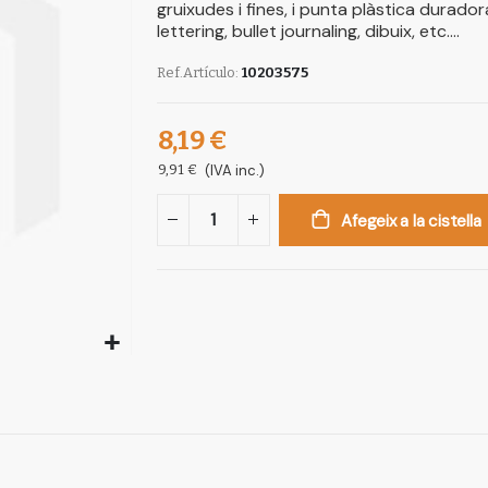
gruixudes i fines, i punta plàstica durador
lettering, bullet journaling, dibuix, etc….
Ref.Artículo
10203575
8,19 €
9,91 €
(IVA inc.)
Afegeix a la cistella