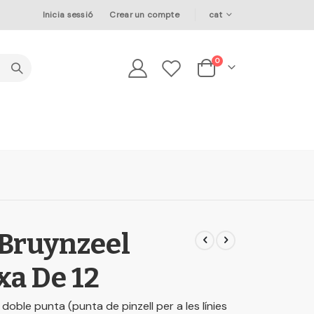
Language
Inicia sessió
Crear un compte
cat
elements
0
Cesta
 Bruynzeel
xa De 12
doble punta (punta de pinzell per a les línies