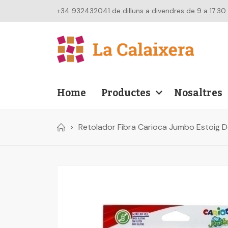
+34 932432041 de dilluns a divendres de 9 a 17:30
Home
Productes
Nosaltres
Retolador Fibra Carioca Jumbo Estoig D
Skip
to
the
end
of