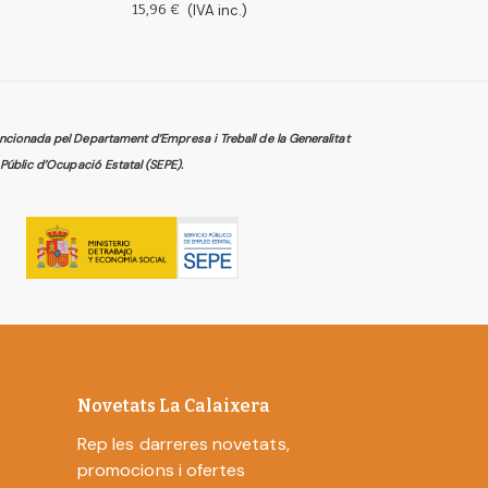
15,96 €
(IVA inc.)
cionada pel Departament d’Empresa i Treball de la Generalitat
Públic d’Ocupació Estatal (SEPE).
Novetats La Calaixera
Rep les darreres novetats,
promocions i ofertes