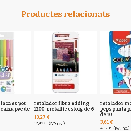
Productes relacionats
ioca es pot
retolador fibra edding
retolador m
 caixa pvc de
1200-metallic estoig de 6
peps punta p
de 10
10,27 €
3,61 €
12,43 €
(IVA inc.)
4,37 €
(IVA inc.)