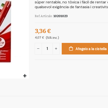
súper rentable, no tòxica i fàcil de rentar
qualsevol exigència de fantasia i creativi
Ref.Artículo
10201023
3,36 €
4,07 €
(IVA inc.)
Afegeix a la cistella