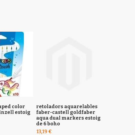
aped color
retoladors aquarelables
retolador t
inzell estoig
faber-castell goldfaber
punta pinzel
aqua dual markers estoig
crom
de 6 boho
2,86 €
13,19 €
3,46 €
(IVA inc.)