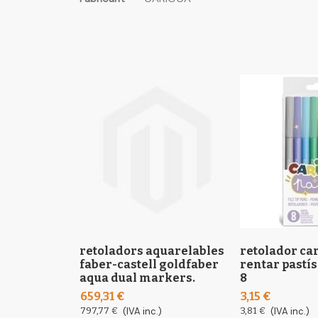
the
informació
images
gallery
retoladors aquarelables
retolador car
faber-castell goldfaber
rentar pastís
aqua dual markers.
8
659,31 €
3,15 €
797,77 €
(IVA inc.)
3,81 €
(IVA inc.)