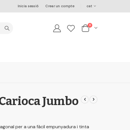
Language
Inicia sessió
Crear un compte
cat
elements
0
Cesta
 Carioca Jumbo
agonal per a una fàcil empunyadura i tinta