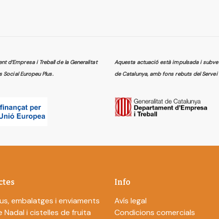
 d’Empresa i Treball de la Generalitat
Aquesta actuació està impulsada i subven
s Social Europeu Plus.
de Catalunya, amb fons rebuts del Servei 
ctes
Info
us, embalatges i enviaments
Avís legal
 Nadal i cistelles de fruita
Condicions comercials