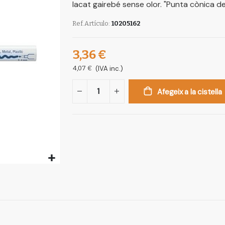
lacat gairebé sense olor. "Punta cònica d
Ref.Artículo
10205162
3,36 €
4,07 €
(IVA inc.)
Afegeix a la cistella