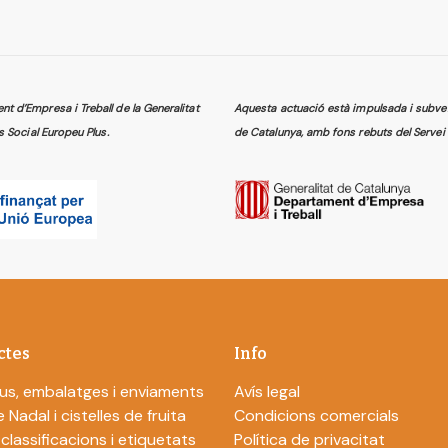
 d’Empresa i Treball de la Generalitat
Aquesta actuació està impulsada i subven
s Social Europeu Plus.
de Catalunya, amb fons rebuts del Servei 
ctes
Info
us, embalatges i enviaments
Avís legal
 Nadal i cistelles de fruita
Condicions comercials
 classificacions i etiquetats
Política de privacitat