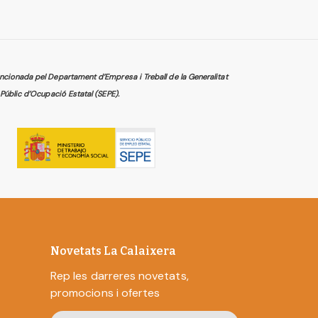
cionada pel Departament d’Empresa i Treball de la Generalitat
Públic d’Ocupació Estatal (SEPE).
Novetats La Calaixera
Rep les darreres novetats,
promocions i ofertes