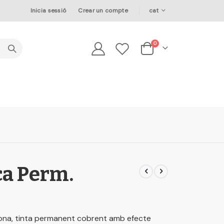
Language
Inicia sessió
Crear un compte
cat
elements
0
Cesta
ca Perm.
na, tinta permanent cobrent amb efecte