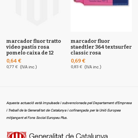
marcador fluor tratto
marcador fluor
m
video pastís rosa
staedtler 364 textsurfer
c
pomelo caixa de 12
classic rosa
m
0,64 €
0,69 €
4
0,77 €
(IVA inc.)
0,83 €
(IVA inc.)
5
Aquesta actuació està impulsada i subvencionada pel Departament d’Empresa
i Treball de la Generalitat de Catalunya i cofinançada per la Unió Europea
mitjançant el Fons Social Europeu Plus.