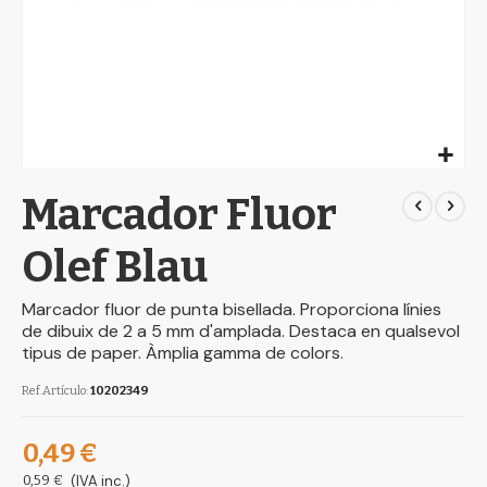
Skip
Marcador Fluor
to
the
beginning
Olef Blau
of
the
Marcador fluor de punta bisellada. Proporciona línies
images
de dibuix de 2 a 5 mm d'amplada. Destaca en qualsevol
gallery
tipus de paper. Àmplia gamma de colors.
Ref.Artículo
10202349
0,49 €
0,59 €
(IVA inc.)