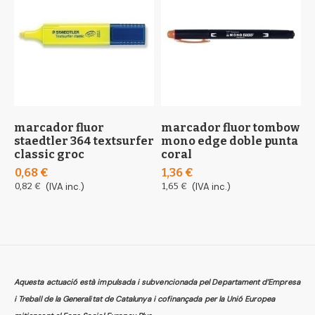
marcador fluor
marcador fluor tombow
m
staedtler 364 textsurfer
mono edge doble punta
f
classic groc
coral
0
0,68 €
1,36 €
0
0,82 €
(IVA inc.)
1,65 €
(IVA inc.)
Aquesta actuació està impulsada i subvencionada pel Departament d’Empresa
i Treball de la Generalitat de Catalunya i cofinançada per la Unió Europea