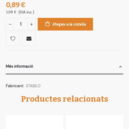
0,89 €
1,08 €
(IVA inc.)
Afegeix a la cistella
Més informació
Més
STABILO
informació
Productes relacionats