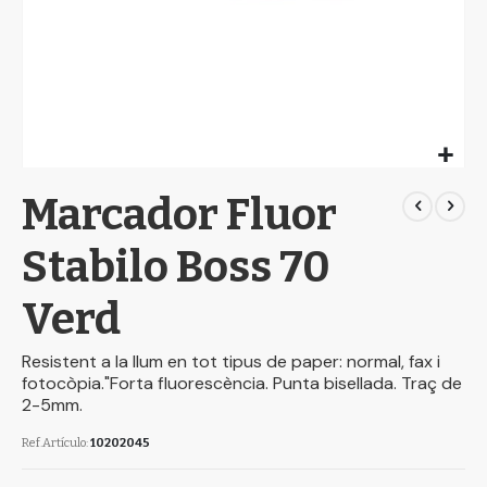
Skip
Marcador Fluor
to
the
beginning
Stabilo Boss 70
of
the
Verd
images
gallery
Resistent a la llum en tot tipus de paper: normal, fax i
fotocòpia."Forta fluorescència. Punta bisellada. Traç de
2-5mm.
Ref.Artículo
10202045