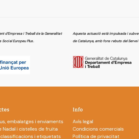
 d’Empresa i Treball de la Generalitat
Aquesta actuació està impulsada i subven
s Social Europeu Plus.
de Catalunya, amb fons rebuts del Servei 
ctes
Info
us, embalatges i enviaments
Avís legal
 Nadal i cistelles de fruita
Condicions comercials
 classificacions i etiquetats
Política de privacitat