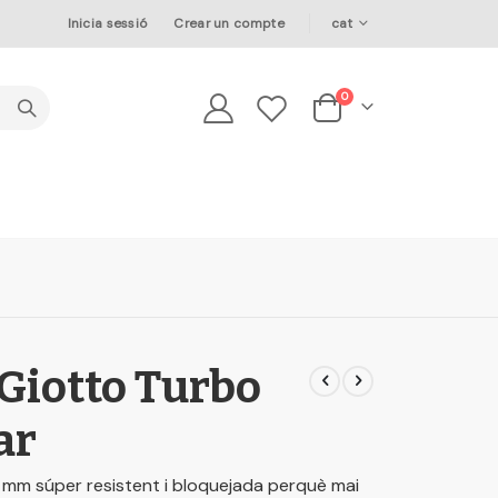
Language
Inicia sessió
Crear un compte
cat
elements
0
Cesta
 Giotto Turbo
ar
 mm súper resistent i bloquejada perquè mai