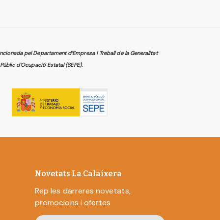
cionada pel Departament d’Empresa i Treball de la Generalitat
Públic d’Ocupació Estatal (SEPE).
Novetats La Calaixera
Rep les darreres novetats,
promocions i ofertes