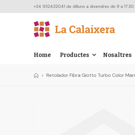
+34 932432041 de dilluns a divendres de 9 a 17:30
Home
Productes
Nosaltres
Retolador Fibra Giotto Turbo Color Mar
Skip
to
the
end
of