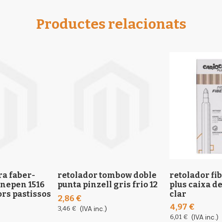
Productes relacionats
ra faber-
retolador tombow doble
retolador fi
finepen 1516
punta pinzell gris frio 12
plus caixa d
ors pastissos
clar
2,86 €
4,97 €
3,46 €
(IVA inc.)
6,01 €
(IVA inc.)