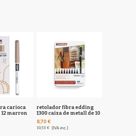
bra carioca
retolador fibra edding
retolador fi
e 12 marron
1300 caixa de metall de 10
caixa de 96
8,70 €
28,89 €
10,53 €
(IVA inc.)
34,96 €
(IVA inc