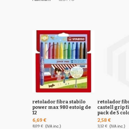
the
informació
images
gallery
retolador fibra stabilo
retolador fib
power max 980 estoig de
castell grip 
12
pack de 5 col
6,69 €
2,58 €
8,09 €
(IVA inc.)
3,12 €
(IVA inc.)