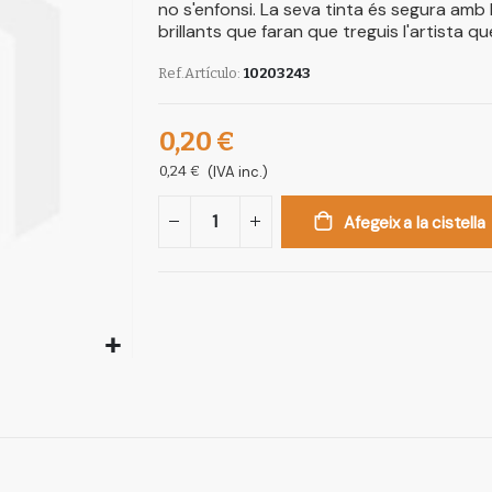
no s'enfonsi. La seva tinta és segura am
brillants que faran que treguis l'artista qu
Ref.Artículo
10203243
0,20 €
0,24 €
(IVA inc.)
Afegeix a la cistella