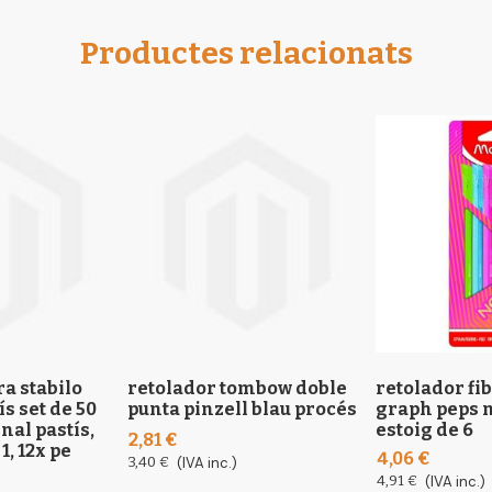
Productes relacionats
ra stabilo
retolador tombow doble
retolador f
ís set de 50
punta pinzell blau procés
graph peps 
nal pastís,
estoig de 6
2,81 €
1, 12x pe
4,06 €
3,40 €
(IVA inc.)
4,91 €
(IVA inc.)