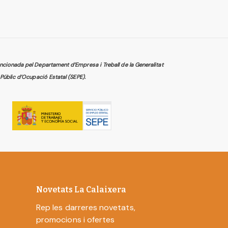
cionada pel Departament d’Empresa i Treball de la Generalitat
Públic d’Ocupació Estatal (SEPE).
Novetats La Calaixera
Rep les darreres novetats,
promocions i ofertes