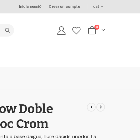
Language
Inicia sessió
Crear un compte
cat
elements
0
Cesta
ow Doble
roc Crom
a a base daigua, lliure dàcids i inodor. La