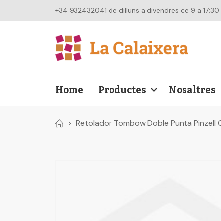
+34 932432041 de dilluns a divendres de 9 a 17:30
Home
Productes
Nosaltres
Retolador Tombow Doble Punta Pinzell
Skip
to
the
end
of