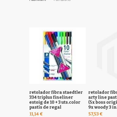
the
informació
images
gallery
retolador fibra staedtler
retolador fib
334 triplus fineliner
arty line past
estoig de 10 + 3 uts.color
(5x boss origi
pastís de regal
9x woody 3 in 
11,14 €
57,53 €