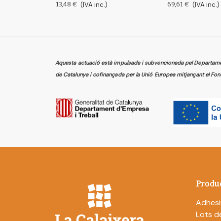
13,48 €
(IVA inc.)
69,61 €
(IVA inc.)
Aquesta actuació està impulsada i subvencionada pel Departament
de Catalunya i cofinançada per la Unió Europea mitjançant el Fon
Produ
Adhesi
Lots de