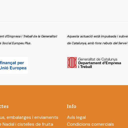
 d’Empresa i Treball de la Generalitat
Aquesta actuació està impulsada i subven
s Social Europeu Plus.
de Catalunya, amb fons rebuts del Servei 
ctes
Info
us, embalatges i enviaments
Avís legal
 Nadal i cistelles de fruita
Condicions comercials