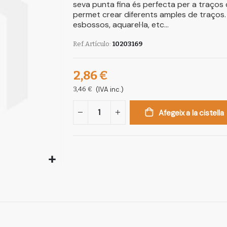
seva punta fina és perfecta per a traços de
permet crear diferents amples de traços. 
esbossos, aquarel·la, etc...
Ref.Artículo
10203169
2,86 €
3,46 €
(IVA inc.)
Afegeix a la cistella