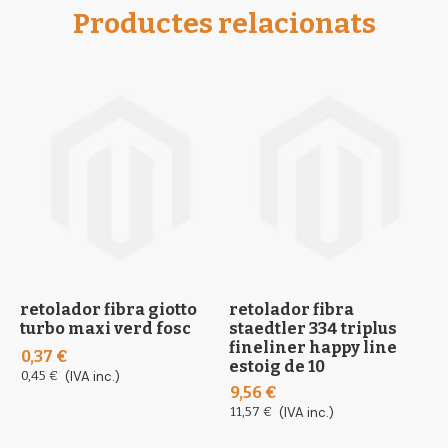
Productes relacionats
retolador fibra giotto
retolador fibra
r
turbo maxi verd fosc
staedtler 334 triplus
m
fineliner happy line
0,37 €
1
estoig de 10
0,45 €
(IVA inc.)
2
9,56 €
11,57 €
(IVA inc.)