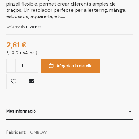
pinzell flexible, permet crear diferents amples de
traços. Un retolador perfecte per a lettering, màniga,
esbossos, aquarel·la, etc...
Ref.Artículo
10203133
2,81 €
3,40 €
(IVA inc.)
Afegeix a la cistella
Més informació
Més
TOMBOW
informació