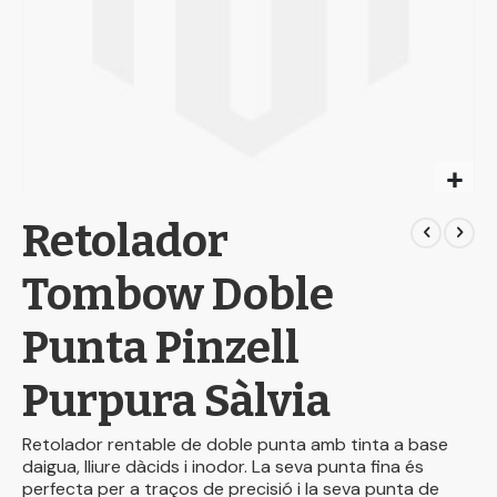
Skip
Retolador
to
the
beginning
Tombow Doble
of
the
Punta Pinzell
images
gallery
Purpura Sàlvia
Retolador rentable de doble punta amb tinta a base
daigua, lliure dàcids i inodor. La seva punta fina és
perfecta per a traços de precisió i la seva punta de