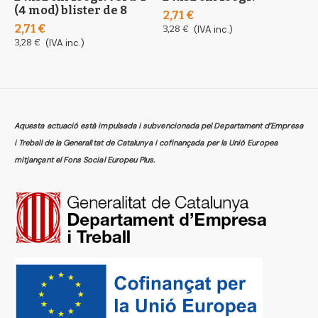
(4 mod) blister de 8
n
2,71 €
2,71 €
3
3,28 €
(IVA inc.)
3,28 €
(IVA inc.)
4
Aquesta actuació està impulsada i subvencionada pel Departament d’Empresa
i Treball de la Generalitat de Catalunya i cofinançada per la Unió Europea
mitjançant el Fons Social Europeu Plus.