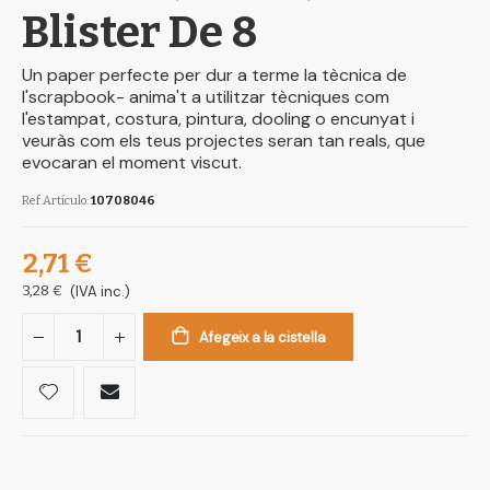
Blister De 8
Un paper perfecte per dur a terme la tècnica de
l'scrapbook- anima't a utilitzar tècniques com
l'estampat, costura, pintura, dooling o encunyat i
veuràs com els teus projectes seran tan reals, que
evocaran el moment viscut.
Ref.Artículo
10708046
2,71 €
3,28 €
(IVA inc.)
Afegeix a la cistella