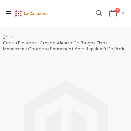
elements
0
Toggle
Cesta
Nav
Cadira Piqueres I Crespo Algarra Cp Braços Fixos
Mecanisme Contacte Permanent Amb Regulació De Profu
Skip
to
the
end
of
the
images
gallery