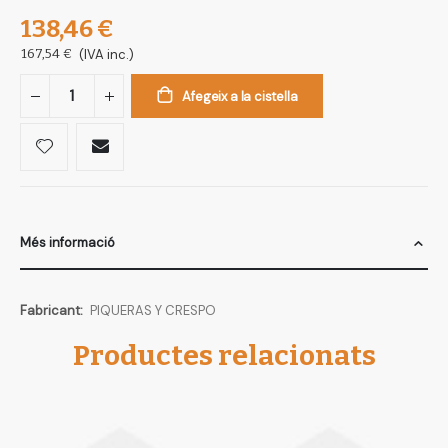
138,46 €
167,54 €
(IVA inc.)
Afegeix a la cistella
Més informació
Més
PIQUERAS Y CRESPO
informació
Productes relacionats