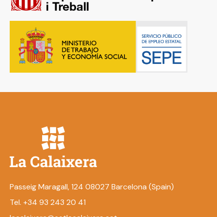
Passeig Maragall, 124 08027 Barcelona (Spain)
Tel. +34 93 243 20 41