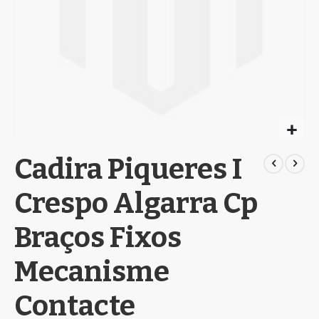
Skip
Cadira Piqueres I
to
the
beginning
Crespo Algarra Cp
of
the
Braços Fixos
images
gallery
Mecanisme
Contacte