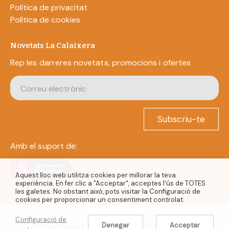
Política de privacitat
Política de cookies
Novetats La Calaixera
Rep les darreres novetats, promocions i ofertes
Subscriu-te
Amb el suport de:
Aquest lloc web utilitza cookies per millorar la teva
experiència. En fer clic a "Acceptar", acceptes l'ús de TOTES
les galetes. No obstant això, pots visitar la Configuració de
cookies per proporcionar un consentiment controlat.
Configuració de
Denegar
Acceptar
© La Calaixera 2022. Tots els drets reservats.