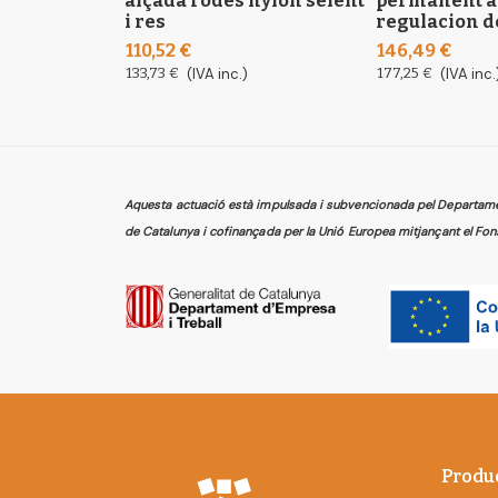
alçada rodes nylon seient
permanent 
i res
regulacion d
110,52 €
146,49 €
133,73 €
(IVA inc.)
177,25 €
(IVA inc.
Aquesta actuació està impulsada i subvencionada pel Departament
de Catalunya i cofinançada per la Unió Europea mitjançant el Fon
Produ