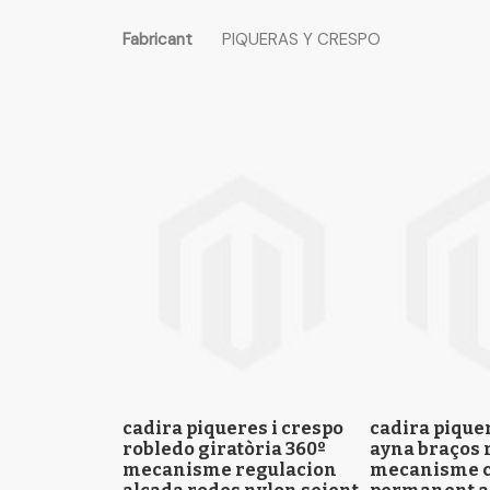
the
Més
images
Fabricant
PIQUERAS Y CRESPO
informació
gallery
cadira piqueres i crespo
cadira piquer
robledo giratòria 360º
ayna braços 
mecanisme regulacion
mecanisme c