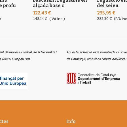
amb
basculant regulable en
regulació en
e profu
alçada base c
del seien
122,43 €
235,95 €
)
148,14 €
(IVA inc.)
285,50 €
(IVA inc
 d’Empresa i Treball de la Generalitat
Aquesta actuació està impulsada i subven
s Social Europeu Plus.
de Catalunya, amb fons rebuts del Servei 
ctes
Info