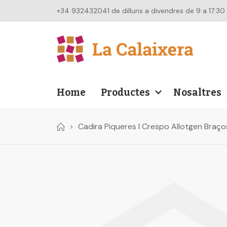
+34 932432041 de dilluns a divendres de 9 a 17:30
Home
Productes
Nosaltres
Cadira Piqueres I Crespo Allotgen Braç
Skip
to
the
end
of