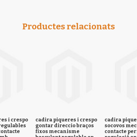
Productes relacionats
es i crespo
cadira piqueres i crespo
cadira pique
regulables
gontar direccio braços
socovos me
ontacte
fixos mecanisme
contacte pe