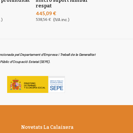
 profunditat
sincro suport lumbar
sincro amb 
respat
tensió respa
445,09 €
307,30 €
.)
538,56 €
(IVA inc.)
371,83 €
(IVA in
cionada pel Departament d’Empresa i Treball de la Generalitat
Públic d’Ocupació Estatal (SEPE).
Novetats La Calaixera