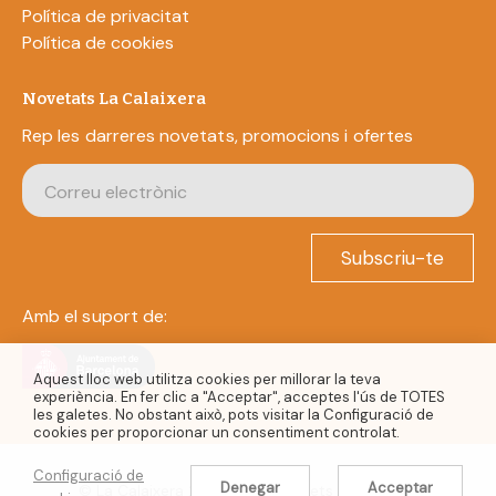
Política de privacitat
Política de cookies
Novetats La Calaixera
Rep les darreres novetats, promocions i ofertes
Subscriu-te
Amb el suport de:
Aquest lloc web utilitza cookies per millorar la teva
experiència. En fer clic a "Acceptar", acceptes l'ús de TOTES
les galetes. No obstant això, pots visitar la Configuració de
cookies per proporcionar un consentiment controlat.
Configuració de
Denegar
Acceptar
© La Calaixera 2022. Tots els drets reservats.