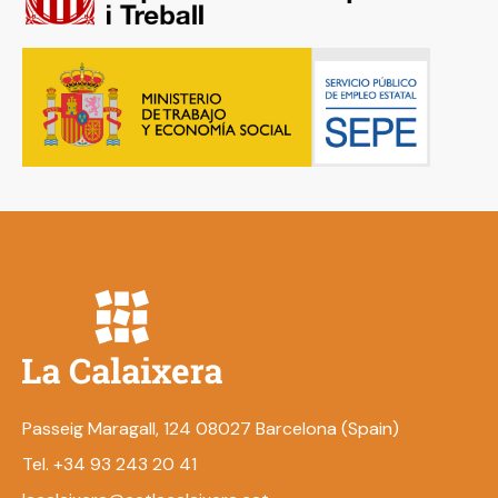
Passeig Maragall, 124 08027 Barcelona (Spain)
Tel. +34 93 243 20 41