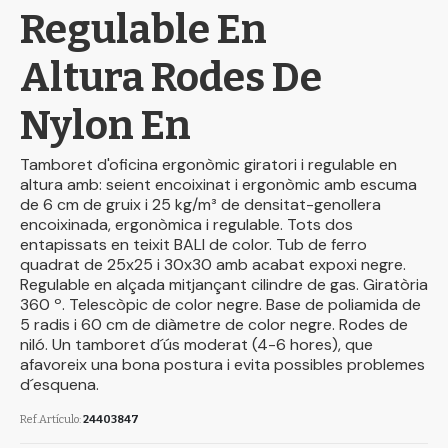
Regulable En
Altura Rodes De
Nylon En
Tamboret d'oficina ergonòmic giratori i regulable en
altura amb: seient encoixinat i ergonòmic amb escuma
de 6 cm de gruix i 25 kg/m³ de densitat-genollera
encoixinada, ergonòmica i regulable. Tots dos
entapissats en teixit BALI de color. Tub de ferro
quadrat de 25x25 i 30x30 amb acabat expoxi negre.
Regulable en alçada mitjançant cilindre de gas. Giratòria
360 º. Telescòpic de color negre. Base de poliamida de
5 radis i 60 cm de diàmetre de color negre. Rodes de
niló. Un tamboret d´ús moderat (4-6 hores), que
afavoreix una bona postura i evita possibles problemes
d´esquena.
Ref.Artículo
24403847