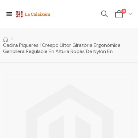
elements
0
Toggle
Cesta
Nav
Cadira Piqueres I Crespo Llitor Giratòria Ergonòmica
Genollera Regulable En Altura Rodes De Nylon En
Skip
to
the
end
of
the
images
gallery