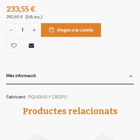
233,55 €
282,60 €
(IVA inc.)
Afegeix a la cistella
Més informació
Més
PIQUERAS Y CRESPO
informació
Productes relacionats