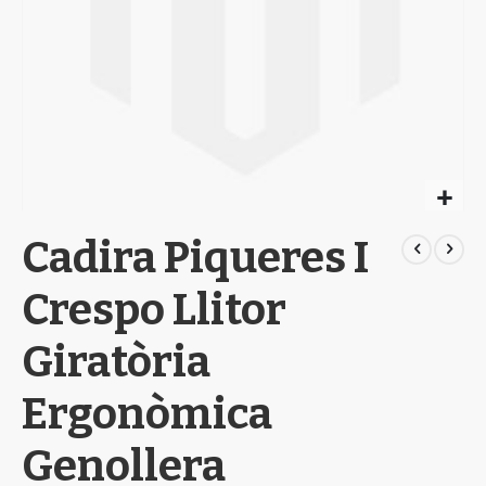
Skip
Cadira Piqueres I
to
the
beginning
Crespo Llitor
of
the
Giratòria
images
gallery
Ergonòmica
Genollera