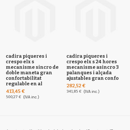
cadira piqueres i
cadira piqueres i
c
crespo elx s
crespo elx s 24 hores
c
mecanisme sincro de
mecanisme asincro 3
i
doble maneta gran
palanques i alçada
r
confortabilitat
ajustables gran confo
s
regulable en al
282,52 €
2
413,45 €
341,85 €
(IVA inc.)
3
500,27 €
(IVA inc.)