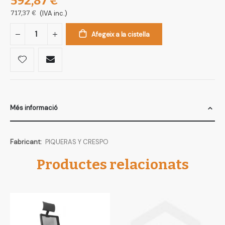
592,87 €
717,37 €
(IVA inc.)
Afegeix a la cistella
Més informació
Més
PIQUERAS Y CRESPO
informació
Productes relacionats