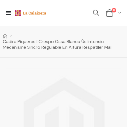
elements
0
Toggle
Cesta
Nav
Cadira Piqueres I Crespo Ossa Blanca Ús Intensiu
Mecanisme Sincro Regulable En Altura Respatller Mal
Skip
to
the
end
of
the
images
gallery