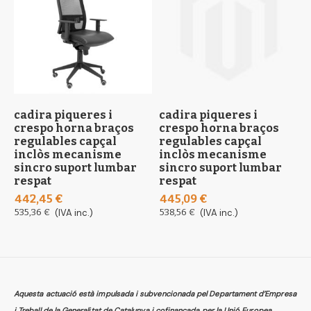
cadira piqueres i
cadira piqueres i
c
crespo horna braços
crespo horna braços
c
regulables capçal
regulables capçal
r
inclòs mecanisme
inclòs mecanisme
s
sincro suport lumbar
sincro suport lumbar
d
respat
respat
3
442,45 €
445,09 €
3
535,36 €
(IVA inc.)
538,56 €
(IVA inc.)
Aquesta actuació està impulsada i subvencionada pel Departament d’Empresa
i Treball de la Generalitat de Catalunya i cofinançada per la Unió Europea