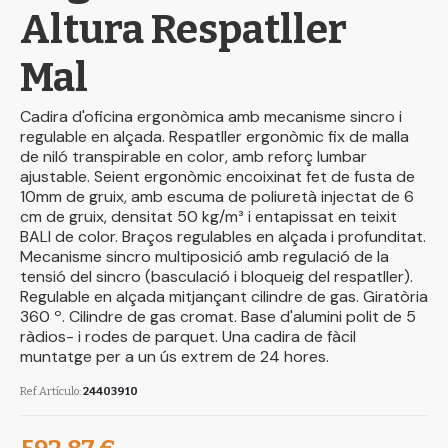
Altura Respatller
Mal
Cadira d'oficina ergonòmica amb mecanisme sincro i
regulable en alçada. Respatller ergonòmic fix de malla
de niló transpirable en color, amb reforç lumbar
ajustable. Seient ergonòmic encoixinat fet de fusta de
10mm de gruix, amb escuma de poliuretà injectat de 6
cm de gruix, densitat 50 kg/m³ i entapissat en teixit
BALI de color. Braços regulables en alçada i profunditat.
Mecanisme sincro multiposició amb regulació de la
tensió del sincro (basculació i bloqueig del respatller).
Regulable en alçada mitjançant cilindre de gas. Giratòria
360 º. Cilindre de gas cromat. Base d'alumini polit de 5
ràdios- i rodes de parquet. Una cadira de fàcil
muntatge per a un ús extrem de 24 hores.
Ref.Artículo
24403910