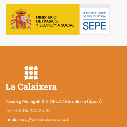
Passeig Maragall, 124 08027 Barcelona (Spain)
Tel. +34 93 243 20 41
lacalaixera@cetlacalaixera.cat