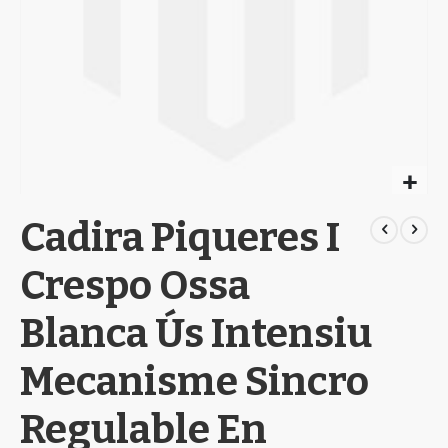
Skip
Cadira Piqueres I
to
the
beginning
Crespo Ossa
of
the
Blanca Ús Intensiu
images
gallery
Mecanisme Sincro
Regulable En