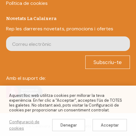
Política de cookies
Novetats La Calaixera
Rep les darreres novetats, promocions i ofertes
Subscriu-te
Amb el suport de:
Aquest lloc web utilitza cookies per millorar la teva
experiència. En fer clic a "Acceptar", acceptes l'ús de TOTES
les galetes. No obstant això, pots visitar la Configuració de
cookies per proporcionar un consentiment controlat.
Configuració de
Denegar
Acceptar
© La Calaixera 2022. Tots els drets reservats.
cookies