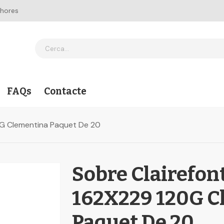
 hores
FAQs
Contacte
0G Clementina Paquet De 20
Sobre Clairefon
162X229 120G C
Paquet De 20