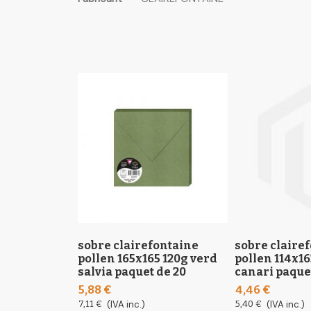
the
informació
images
gallery
sobre clairefontaine
sobre claire
pollen 165x165 120g verd
pollen 114x16
salvia paquet de 20
canari paque
5,88 €
4,46 €
7,11 €
(IVA inc.)
5,40 €
(IVA inc.)