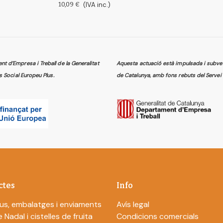
10,09 €
(IVA inc.)
 d’Empresa i Treball de la Generalitat
Aquesta actuació està impulsada i subven
s Social Europeu Plus.
de Catalunya, amb fons rebuts del Servei 
ctes
Info
us, embalatges i enviaments
Avís legal
 Nadal i cistelles de fruita
Condicions comercials