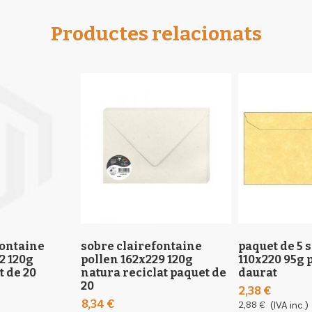
Productes relacionats
fontaine
sobre clairefontaine
paquet de 5 
2 120g
pollen 162x229 120g
110x220 95g
t de 20
natura reciclat paquet de
daurat
20
2,38 €
8,34 €
2,88 €
(IVA inc.)