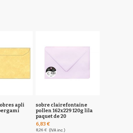
sobres apli
sobre clairefontaine
sobre clair
 pergamí
pollen 162x229 120g lila
pollen 114x1
paquet de 20
koala paquet
6,83 €
4,46 €
8,26 €
(IVA inc.)
5,40 €
(IVA inc.)