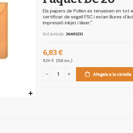
Els papers de Pollen es tenyeixen en tot el
certificat de segell FSC i estan lliures d'à
impressió inkjet i làser."
Ref.Artículo
26401231
6,83 €
8,26 €
(IVA inc.)
Afegeix a la cistella