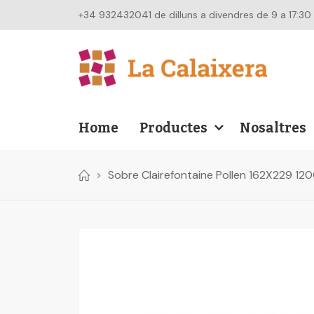
+34 932432041 de dilluns a divendres de 9 a 17:30
Home
Productes
Nosaltres
Sobre Clairefontaine Pollen 162X229 12
Skip
to
the
end
of