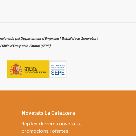
cionada pel Departament d’Empresa i Treball de la Generalitat
Públic d’Ocupació Estatal (SEPE).
Novetats La Calaixera
Rep les darreres novetats,
promocions i ofertes