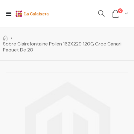
elements
0
Toggle
Cesta
Nav
Sobre Clairefontaine Pollen 162X229 120G Groc Canari
Paquet De 20
Skip
to
the
end
of
the
images
gallery