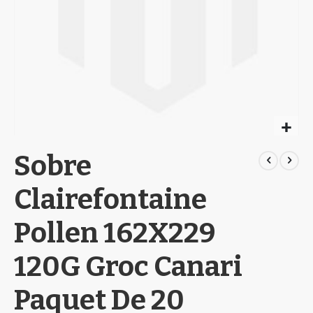
Skip
Sobre
to
the
beginning
Clairefontaine
of
the
Pollen 162X229
images
gallery
120G Groc Canari
Paquet De 20