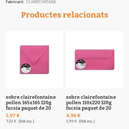
Més
CLAIREFONTAINE
informació
Productes relacionats
sobre clairefontaine
sobre clairefontaine
s
pollen 165x165 120g
pollen 110x220 120g
p
fucsia paquet de 20
fucsia paquet de 20
b
d
5,97 €
4,90 €
1
7,22 €
(IVA inc.)
5,93 €
(IVA inc.)
1