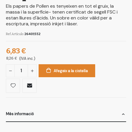
Els papers de Pollen es tenyeixen en tot el gruix, la
massa i la superfície- tenen certificat de segell FSC i
estan lliures d'àcids. Un sobre en color vàlid per a
escriptura, impressió inkjet i làser.
Ref.Artículo
26401552
6,83 €
8,26 €
(IVA inc.)
Afegeix a la cistella
Més informació